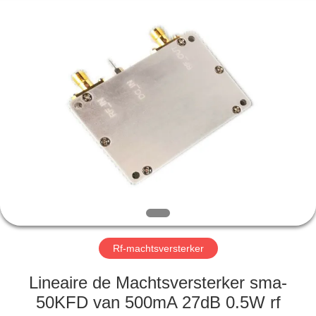
Shenzhen
Huanuo
Innovate
Technology
Co.,Ltd.
All
Rights
Reserved.
THUIS
PRODUCTEN
OVER
ONS
FABRIEKSTOUR
Rf-machtsversterker
KWALITEITSCONTROLE
Lineaire de Machtsversterker sma-
50KFD van 500mA 27dB 0.5W rf