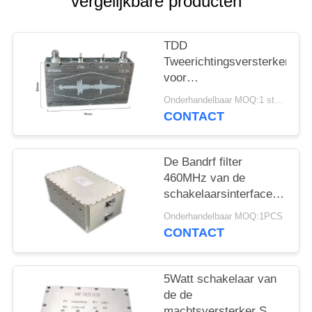
vergelijkbare producten
TDD
Tweerichtingsversterker
voor
gegevensoverdracht
Onderhandelbaar MOQ:1 stuks
840MHz met SMA-
CONTACT
interface 12V-spanning
De Bandrf filter
460MHz van de
schakelaarsinterface
50W
Onderhandelbaar MOQ:1PCS
CONTACT
5Watt schakelaar van
de de
machtsversterker SMA