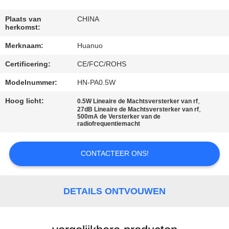
NEEM
CONTACT
Plaats van
CHINA
herkomst:
MET
Merknaam:
Huanuo
ONS
Certificering:
CE/FCC/ROHS
OP
Modelnummer:
HN-PA0.5W
VRAAG
Hoog licht:
,
0.5W Lineaire de Machtsversterker van rf
,
27dB Lineaire de Machtsversterker van rf
EEN
500mA de Versterker van de
radiofrequentiemacht
OFFERTE
CONTACTEER ONS!
SITEMAP
DETAILS ONTVOUWEN
PRIVACYBELEID