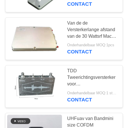
NEEM
2 Watts
CONTACT
CONTACT
MET
Van de de
ONS
Versterkerlange afstand
van de 30 Wattsrf Macht
OP
de Transmissie
Onderhandelbaar MOQ:1pcs
Frequentie Aangepaste
CONTACT
VRAAG
28V
EEN
TDD
OFFERTE
Tweerichtingsversterker
voor
gegevensoverdracht
SITEMAP
Onderhandelbaar MOQ:1 stuks
840MHz met SMA-
CONTACT
interface 12V-spanning
PRIVACYBELEID
UHFuav van Bandmini
size COFDM