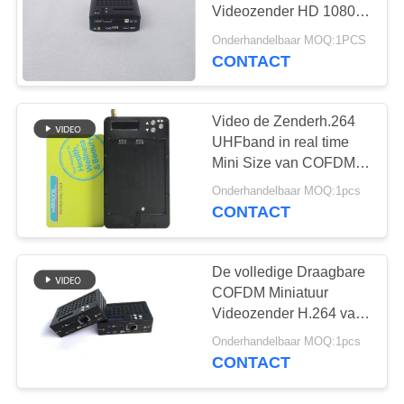
Videozender HD 1080P
HDMI
Onderhandelbaar MOQ:1PCS
CONTACT
Video de Zenderh.264
UHFband in real time
Mini Size van COFDM
HD
Onderhandelbaar MOQ:1pcs
CONTACT
De volledige Draagbare
COFDM Miniatuur
Videozender H.264 van
HD 1080P
Onderhandelbaar MOQ:1pcs
CONTACT