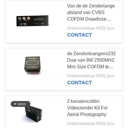
Van de de Zenderlange
afstand van CVBS
COFDM Draadloze
Video Analoge OEM
Onderhandelbaar MOQ:1pcs
CONTACT
de Zendontvangerrs232
Duw van 9W 2500MHZ
Mini Size COFDM te
spreken
Onderhandelbaar MOQ:1pcs
CONTACT
2 kanalencofdm
Videozender Kit For
Aerial Photography
Onderhandelbaar MOQ:1pcs