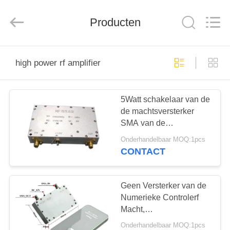
Shenzhen
Huanuo
Innovate
Producten
Technology
Co.,Ltd.
All
Rights
Reserved.
THUIS
high power rf amplifier
PRODUCTEN
5Watt schakelaar van de
de machtsversterker
OVER
SMA van de
ONS
outputmacht rf de
Onderhandelbaar MOQ:1pcs
Lineaire
CONTACT
FABRIEKSTOUR
Geen Versterker van de
KWALITEITSCONTROLE
Numerieke Controlerf
Macht,
Radiofrequentieversterker
Onderhandelbaar MOQ:1pcs