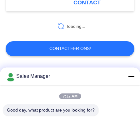
CONTACT
loading...
CONTACTEER ONS!
populaire categorieën
Alle
Sales Manager
De draadloze
7:32 AM
De Videozender van
videozender van
COFDM
COFDM
Good day, what product are you looking for?
cofdm hd draadloze
IP Mesh-radio
zender