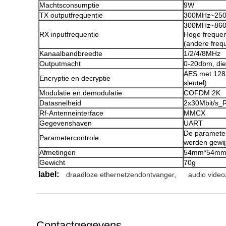
Machtsconsumptie
9W
TX outputfrequentie
300MHz~25
300MHz~860M
RX inputfrequentie
Hoge freque
(andere freq
Kanaalbandbreedte
1/2/4/8MHz
Outputmacht
0-20dbm, die
AES met 128 
Encryptie en decryptie
sleutel)
Modulatie en demodulatie
COFDM 2K
Datasnelheid
2x30Mbit/s_
Rf-Antenneinterface
MMCX
Gegevenshaven
UART
De paramete
Parametercontrole
worden gewij
Afmetingen
54mm*54mm
Gewicht
70g
label:
draadloze ethernetzendontvanger
,
audio vide
Contactgegevens