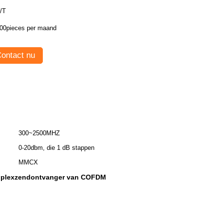
/T
00pieces per maand
ontact nu
300~2500MHZ
0-20dbm, die 1 dB stappen
MMCX
uplexzendontvanger van COFDM