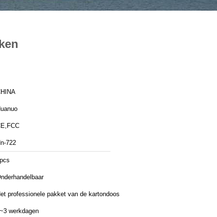
ken
HINA
uanuo
E,FCC
n-722
pcs
nderhandelbaar
et professionele pakket van de kartondoos
~3 werkdagen