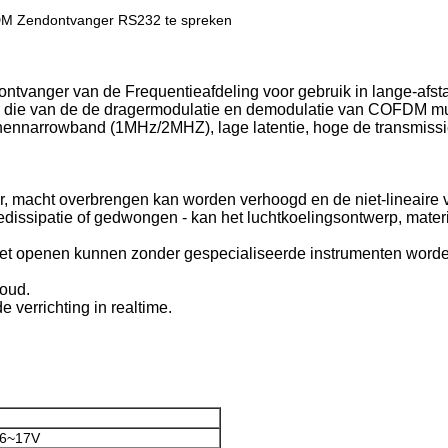
DM Zendontvanger RS232 te spreken
vanger van de Frequentieafdeling voor gebruik in lange-afs
 die van de de dragermodulatie en demodulatie van COFDM mul
eunennarrowband (1MHz/2MHZ), lage latentie, hoge de transmiss
r, macht overbrengen kan worden verhoogd en de niet-lineaire v
ittedissipatie of gedwongen - kan het luchtkoelingsontwerp, mat
het openen kunnen zonder gespecialiseerde instrumenten worde
houd.
 verrichting in realtime.
 6~17V