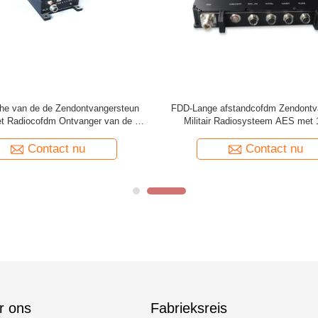
ger de over lange afstand van TDD
Volledig - duplexsignaal Één van 
Perfecte Totstandbrenging In real
H.264 COFDM Zendontvang
time
Contact nu
Contact nu
r ons
Fabrieksreis