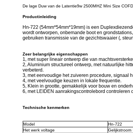
De lage Duw van de Latentie9w 2500MHZ Mini Size COF
Productinleiding
Hn-722 (54mm*54mm*19mm) is een Duplexdiezendont
wordt ontworpen, onbemande boot en grondstations,
gebruiken transmissie van de gezichtswaaier (, st
Zeer belangrijke eigenschappen
1, met super lineair ontwerp die van machtsversterke
2, Aluminium structureel ontwerp, met natuurlijke h
verbeterd.
3, met eenvoudige het zuiveren procedure, signaal 
4, met veelvoudige keuzen in lokale frequentie.
5, Klein in grootte, gemakkelijk voor bouw en onder
6, met LEIDEN aanrakingscontrolebord controleren de
Technische kenmerken
Model
Hn-722
Het werk voltage
Gelijkstroom