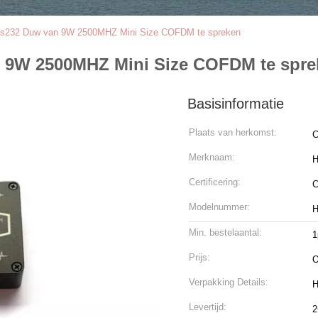
rs232 Duw van 9W 2500MHZ Mini Size COFDM te spreken
 9W 2500MHZ Mini Size COFDM te spre
Basisinformatie
Plaats van herkomst:
C
Merknaam:
H
Certificering:
C
Modelnummer:
H
Min. bestelaantal:
1
Prijs:
O
Verpakking Details:
H
Levertijd:
2