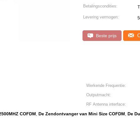
Betalingscondities:
T
Levering vermogen:
5
C
Beste prijs
Werkende Frequentie:
Outputmacht:
RF Antenna interface:
n 2500MHZ COFDM
De Zendontvanger van Mini Size COFDM
De D
,
,