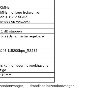
00MHz
Hz met lage frekwentie
ntie 1.1G~2.5GHZ
uenties op verzoek)
 1 dB stappen
bits (Dynamische regelbare
RJ45 115200bps_RS232
rs kunnen door netwerkhavens
zigd
*19mm
ozendontvanger
,
draadloze hdzendontvanger