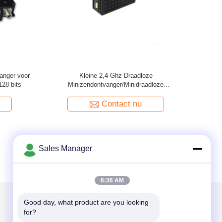
Rs485 8MHz
Lange afstand Industriële COFDM
er
Zendontvanger voor Veiligheidssysteem en
Bewapende Politie
Contact nu
Sales Manager
6:36 AM
Good day, what product are you looking 
for?
Mail ons