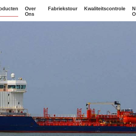
oducten
Over
Fabriekstour
Kwaliteitscontrole
N
Ons
O