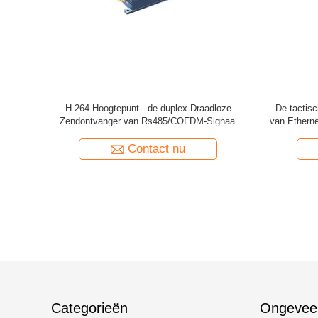
e
De Radiozendontvanger van COFDM Ethernet
Zendontvan
dloze
RS232, de Draadloze HD Zendontvanger van
COFDM met 
r
H.265 COFDM
Contact nu
Categorieën
Ongevee