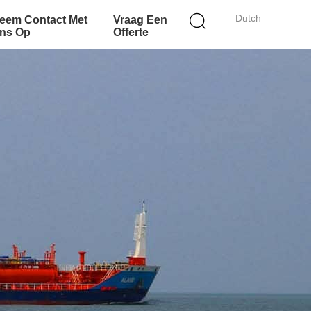
Dutch
eem Contact Met
Vraag Een
ns Op
Offerte