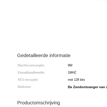
Gedetailleerde informatie
Machtsconsumptie:
9W
Kanaalbandbreedte:
1MHZ
AES-encryptie:
met 128 bits
Markeren:
De Zendontvanger va
Productomschrijving