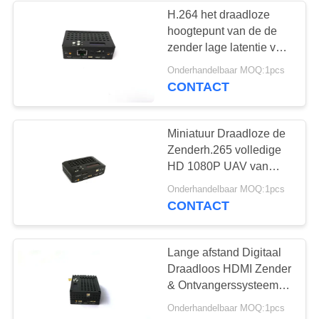
H.264 het draadloze
hoogtepunt van de de
26
zender lage latentie van
UAV Gegevens -
HDMI video -
Onderhandelbaar MOQ:1pcs
duplexgegevenszendontvang
CONTACT
verbinding
Miniatuur Draadloze de
Zenderh.265 volledige
HD 1080P UAV van
HDMI Videozender
11
Onderhandelbaar MOQ:1pcs
CONTACT
draadloze hdmi
videozender
Lange afstand Digitaal
Draadloos HDMI Zender
& Ontvangerssysteem
voor UAV
Onderhandelbaar MOQ:1pcs
Hommelsysteem