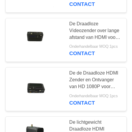
NEEM
HDMI Wifi
CONTACT
CONTACT
MET
De Draadloze
17
ONS
Videozender over lange
cofdm hd draadloze
afstand van HDMI voor
OP
UAV Videosysteem
zender
Onderhandelbaar MOQ:1pcs
H.265
CONTACT
VRAAG
EEN
De de Draadloze HDMI
OFFERTE
Zender en Ontvanger
van HD 1080P voor
7
Projector200mw Output
SITEMAP
Onderhandelbaar MOQ:1pcs
CONTACT
IP Mesh-radio
PRIVACYBELEID
De lichtgewicht
Draadloze HDMI