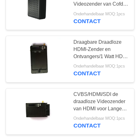
Videozender van Cofdm
met 2 Kanalen
Onderhandelbaar MOQ:1pcs
Industriële Rang
CONTACT
62
COFDM-Module
Draagbare Draadloze
HDMI-Zender en
Ontvangers/1 Watt HDMI
Draadloze
Onderhandelbaar MOQ:1pcs
Videoafzender
CONTACT
19
CVBS/HDMI/SDI de
draadloze Videozender
Minicofdm-Zender
van HDMI voor Lange
afstanduav Systeem
Onderhandelbaar MOQ:1pcs
CONTACT