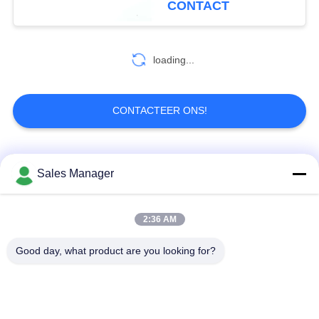
CONTACT
24
De Videoontvanger
loading...
van COFDM
CONTACTEER ONS!
populaire categorieën
Alle
Sales Manager
15
IP Radiomodem
De draadloze
2:36 AM
De Videozender van
videozender van
COFDM
COFDM
Good day, what product are you looking for?
cofdm hd draadloze
IP Mesh-radio
zender