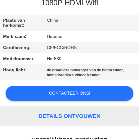
NEEM
1080P HDMI Wifi
CONTACT
MET
Plaats van
China
herkomst:
ONS
Merknaam:
Huanuo
OP
Certificering:
CE/FCC/ROHS
Modelnummer:
Hn-530
VRAAG
EEN
Hoog licht:
,
de draadloze ontvanger van de hdmizender
hdmi draadloze videoafzender
OFFERTE
CONTACTEER ONS!
SITEMAP
DETAILS ONTVOUWEN
PRIVACYBELEID