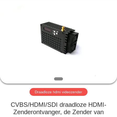
Shenzhen
Huanuo
Innovate
Technology
Co.,Ltd.
All
Rights
Reserved.
THUIS
PRODUCTEN
OVER
ONS
FABRIEKSTOUR
Draadloze hdmi videozender
KWALITEITSCONTROLE
CVBS/HDMI/SDI draadloze HDMI-
Zenderontvanger, de Zender van