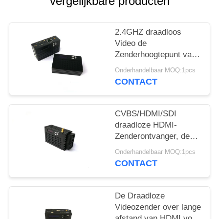
vergelijkbare producten
2.4GHZ draadloos
Video de
Zenderhoogtepunt van
HDMI - de duplexradio
Onderhandelbaar MOQ:1pcs
van Gegevens
CONTACT
Tactische Ethernet
CVBS/HDMI/SDI
draadloze HDMI-
Zenderontvanger, de
Zender van 1080P
Onderhandelbaar MOQ:1pcs
HDMI Wifi
CONTACT
De Draadloze
Videozender over lange
afstand van HDMI voor