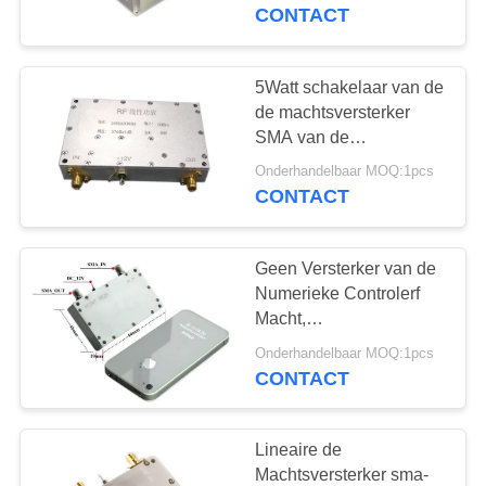
NEEM
CONTACT
CONTACT
MET
5Watt schakelaar van de
17
ONS
de machtsversterker
cofdm hd draadloze
SMA van de
OP
outputmacht rf de
zender
Onderhandelbaar MOQ:1pcs
Lineaire
CONTACT
VRAAG
EEN
Geen Versterker van de
OFFERTE
Numerieke Controlerf
Macht,
7
Radiofrequentieversterker
SITEMAP
Onderhandelbaar MOQ:1pcs
2 Watts
CONTACT
IP Mesh-radio
PRIVACYBELEID
Lineaire de
Machtsversterker sma-