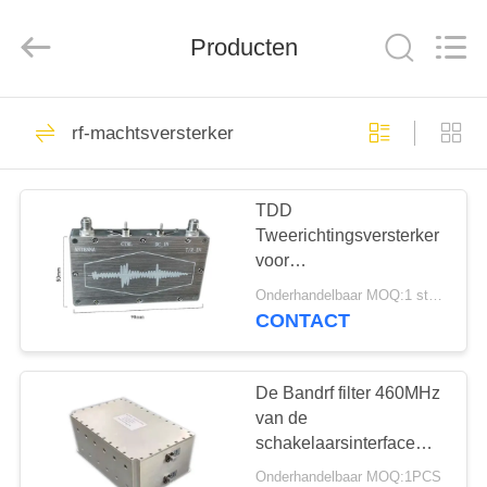
Shenzhen
Huanuo
Innovate
Producten
Technology
Co.,Ltd.
All
Rights
Reserved.
THUIS
43
rf-machtsversterker
De Videozender van
PRODUCTEN
COFDM
TDD
Tweerichtingsversterker
OVER
voor
ONS
gegevensoverdracht
Onderhandelbaar MOQ:1 stuks
840MHz met SMA-
CONTACT
interface 12V-spanning
26
FABRIEKSTOUR
De draadloze
De Bandrf filter 460MHz
KWALITEITSCONTROLE
van de
videozender van
schakelaarsinterface
50W
COFDM
Onderhandelbaar MOQ:1PCS