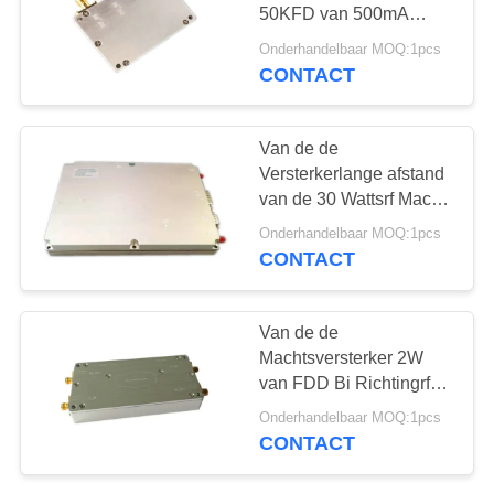
50KFD van 500mA
27dB 0.5W rf
Onderhandelbaar MOQ:1pcs
CONTACT
62
COFDM-Module
Van de de
Versterkerlange afstand
van de 30 Wattsrf Macht
de Transmissie
Onderhandelbaar MOQ:1pcs
Frequentie Aangepaste
CONTACT
28V
19
Van de de
Machtsversterker 2W
Minicofdm-Zender
van FDD Bi Richtingrf
Interfacetype -7dB sma-
Onderhandelbaar MOQ:1pcs
50KFD Inputniveau
CONTACT