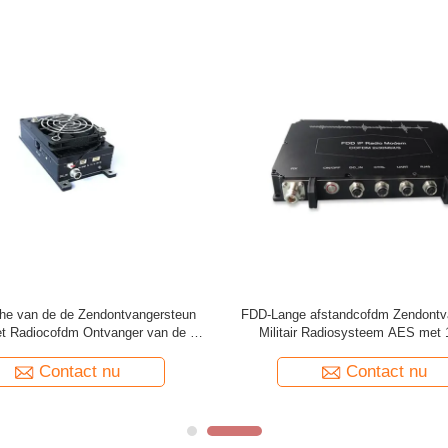
ger de over lange afstand van TDD
Volledig - duplexsignaal Één van 
Perfecte Totstandbrenging In real
H.264 COFDM Zendontvang
time
Contact nu
Contact nu