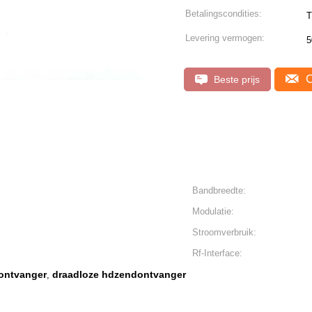
Betalingscondities:
T
Levering vermogen:
5
C
Beste prijs
Bandbreedte:
Modulatie:
Stroomverbruik:
Rf-Interface:
ontvanger
draadloze hdzendontvanger
,