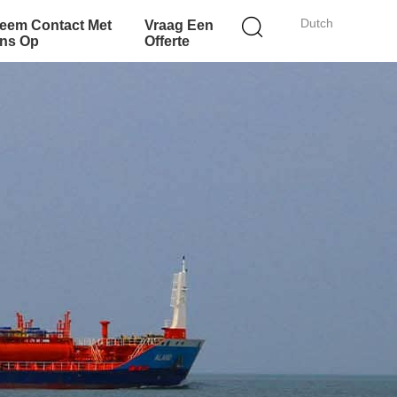
Dutch
eem Contact Met
Vraag Een
ns Op
Offerte