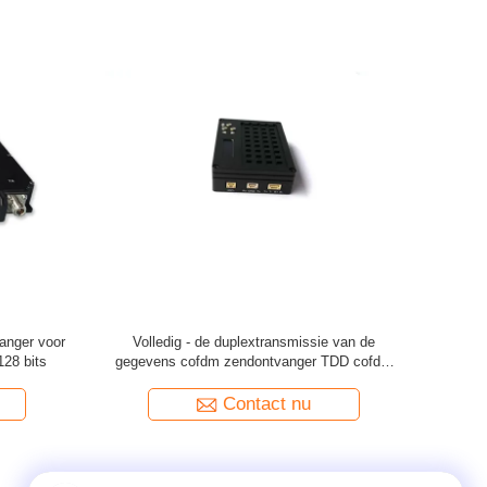
Rs485 8MHz
Lange afstand Industriële COFDM
er
Zendontvanger voor Veiligheidssysteem en
Bewapende Politie
Contact nu