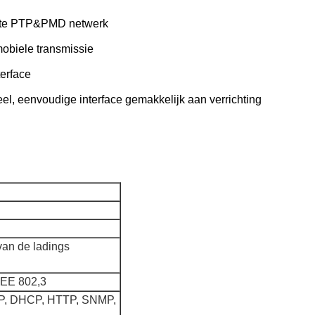
ante PTP&PMD netwerk
mobiele transmissie
terface
eel, eenvoudige interface gemakkelijk aan verrichting
van de ladings
EEE 802,3
MP, DHCP, HTTP, SNMP,