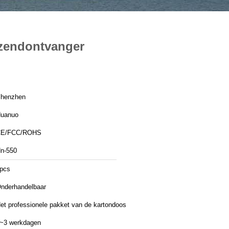
nzendontvanger
henzhen
uanuo
CE/FCC/ROHS
n-550
pcs
nderhandelbaar
et professionele pakket van de kartondoos
~3 werkdagen