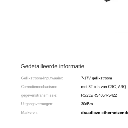
Gedetailleerde informatie
Gelijkstroom-Inputwaaier:
7-17V gelijkstroom
Correctiemechanisme:
met 32 bits van CRC, ARQ
gegevenstransmissie:
RS232/RS485/RS422
Uitgangsvermogen:
30dBm
Markeren:
draadloze ethernetzend