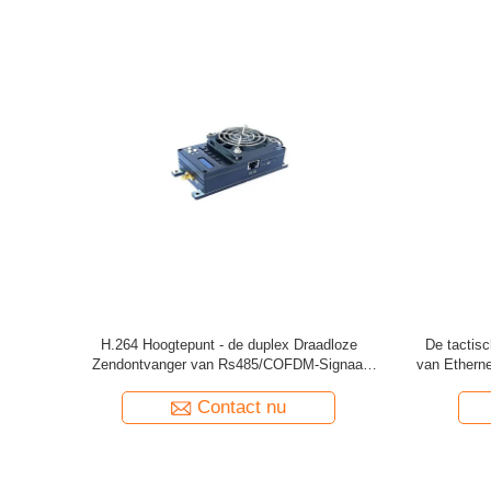
 van de
De Radiozendontvanger van COFDM Ethernet
Zendontvan
TDD cofdm
RS232, de Draadloze HD Zendontvanger van
COFDM met 
H.265 COFDM
Contact nu