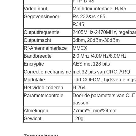
FTP, DNS
Videoinput
Minihdmi-interface, RJ45
Gegevensinvoer
Rs-232&rs-485
RJ45
Outputfrequentie
2405MHz-2470MHz, regelba
Outputmacht
0dbm, 20dBm-30dBm
Rf-Antenneinterface
MMCX
Bandbreedte
2,0 Mhz /4.0MHz/8.0MHz
Encryptie
AES met 128 bits
Correctiemechanisme
met 32 bits van CRC, ARQ
Modulatie
Tdd-COFDM, Tijdsverdelings
Het video coderen
H.264
Parametercontrole
Door de parameters van OLED
passen
Afmetingen
77mm*51mm*24mm
Gewicht
120g