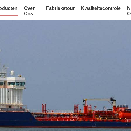
oducten
Over
Fabriekstour
Kwaliteitscontrole
N
Ons
O