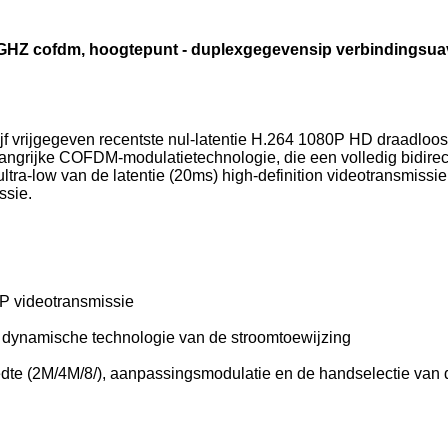
4GHZ cofdm, hoogtepunt - duplexgegevensip verbindingsu
 vrijgegeven recentste nul-latentie H.264 1080P HD draadloos
langrijke COFDM-modulatietechnologie, die een volledig bidire
tra-low van de latentie (20ms) high-definition videotransmissie
ssie.
0P videotransmissie
dynamische technologie van de stroomtoewijzing
te (2M/4M/8/), aanpassingsmodulatie en de handselectie van 