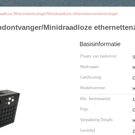
aadloze Minizendontvanger/Minidraadloze ethernettenzendontvanger
endontvanger/Minidraadloze ethernette
Basisinformatie
Plaats van herkomst:
S
Merknaam:
H
Certificering:
Modelnummer:
H
Min. bestelaantal:
1
Prijs:
O
Verpakking Details:
H
Levertijd:
2