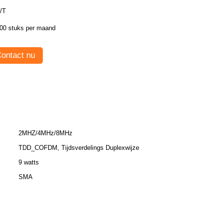
/T
00 stuks per maand
ontact nu
2MHZ/4MHz/8MHz
TDD_COFDM, Tijdsverdelings Duplexwijze
9 watts
SMA