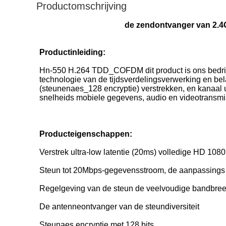
Productomschrijving
de zendontvanger van 2.
Productinleiding:
Hn-550 H.264 TDD_COFDM dit product is ons bedrijf
technologie van de tijdsverdelingsverwerking en be
(steunenaes_128 encryptie) verstrekken, en kanaal ul
snelheids mobiele gegevens, audio en videotransmi
Producteigenschappen:
Verstrek ultra-low latentie (20ms) volledige HD 108
Steun tot 20Mbps-gegevensstroom, de aanpassings 
Regelgeving van de steun de veelvoudige bandbreed
De antenneontvanger van de steundiversiteit
Steunaes encryptie met 128 bits