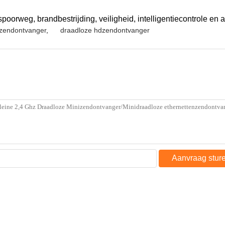
orweg, brandbestrijding, veiligheid, intelligentiecontrole en 
ozendontvanger
,
draadloze hdzendontvanger
Aanvraag stur