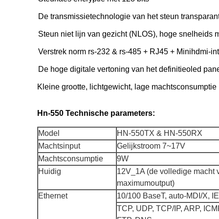
De transmissietechnologie van het steun transpar
Steun niet lijn van gezicht (NLOS), hoge snelheids 
Verstrek norm rs-232 & rs-485 + RJ45 + Minihdmi-in
De hoge digitale vertoning van het definitieoled pan
Kleine grootte, lichtgewicht, lage machtsconsumptie
Hn-550 Technische parameters:
Model
HN-550TX & HN-550RX
Machtsinput
Gelijkstroom 7~17V
Machtsconsumptie
9W
Huidig
12V_1A (de volledige macht 
maximumoutput)
Ethernet
10/100 BaseT, auto-MDI/X, I
TCP, UDP, TCP/IP, ARP, IC