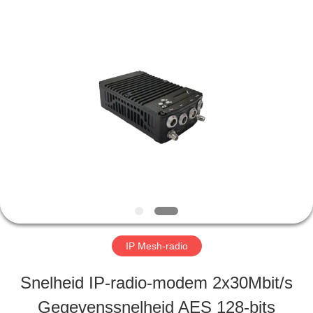
2026
Shenzhen
Huanuo
Innovate
Technology
Co.,Ltd.
THUIS
All
Rights
Reserved.
PRODUCTEN
OVER
ONS
IP Mesh-radio
FABRIEKSTOUR
Snelheid IP-radio-modem 2x30Mbit/s
Gegevenssnelheid AES 128-bits
KWALITEITSCONTROLE