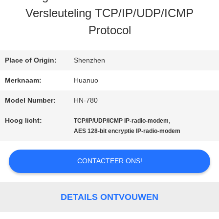
Versleuteling TCP/IP/UDP/ICMP
Protocol
NEEM
CONTACT
Place of Origin:
Shenzhen
MET
Merknaam:
Huanuo
ONS
Model Number:
HN-780
OP
Hoog licht:
,
TCP/IP/UDP/ICMP IP-radio-modem
AES 128-bit encryptie IP-radio-modem
VRAAG
CONTACTEER ONS!
EEN
OFFERTE
DETAILS ONTVOUWEN