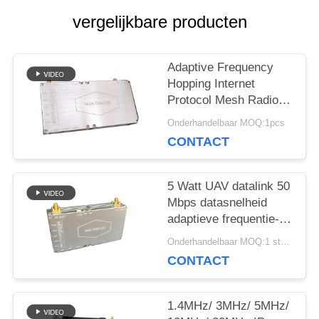
SITEMAP
vergelijkbare producten
PRIVACYBELEID
Adaptive Frequency
Hopping Internet
Protocol Mesh Radio
met 37 dBm
Onderhandelbaar MOQ:1pcs
uitgangsvermogen
CONTACT
5 Watt UAV datalink 50
Mbps datasnelheid
adaptieve frequentie-
hopping IP mesh-radio
Onderhandelbaar MOQ:1 stuks
CONTACT
1.4MHz/ 3MHz/ 5MHz/