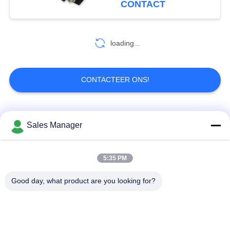
CONTACT
duplexgegevenszendontvang
loading...
CONTACTEER ONS!
populaire categorieën
Alle
Sales Manager
De draadloze
5:35 PM
De Videozender van
videozender van
COFDM
COFDM
Good day, what product are you looking for?
cofdm hd draadloze
IP Mesh-radio
zender