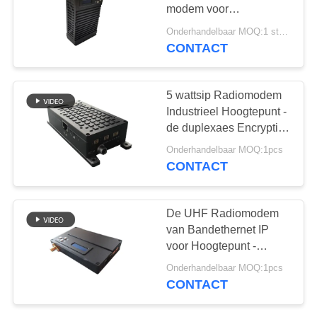
modem voor
zelfherstellende
Onderhandelbaar MOQ:1 stuks
bewaking
CONTACT
5 wattsip Radiomodem
Industrieel Hoogtepunt -
de duplexaes Encryptie
met 128 bits van de
Onderhandelbaar MOQ:1pcs
Gegevenszendontvanger
CONTACT
De UHF Radiomodem
van Bandethernet IP
voor Hoogtepunt -
duplexuav
Onderhandelbaar MOQ:1pcs
Videosysteem 4Mbps
CONTACT