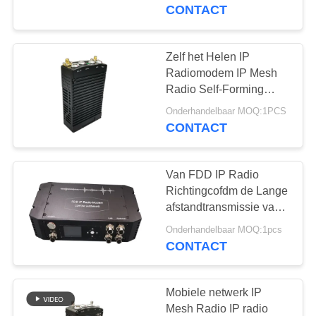
NEEM
CONTACT
CONTACT
MET
Zelf het Helen IP
ONS
Radiomodem IP Mesh
Radio Self-Forming
OP
Mesh Network
Onderhandelbaar MOQ:1PCS
CONTACT
VRAAG
EEN
Van FDD IP Radio
OFFERTE
Richtingcofdm de Lange
afstandtransmissie van
de Modem Tactische Bi
SITEMAP
Onderhandelbaar MOQ:1pcs
CONTACT
PRIVACYBELEID
Mobiele netwerk IP
Mesh Radio IP radio