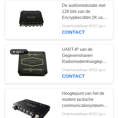
De audiomodulatie met
128 bits van de
Encryptiecofdm 2K van
de Videogegevensip
Onderhandelbaar MOQ:1pcs
Radiomodem AES
CONTACT
UART-IP van de
Gegevenshaven
Radiomodemhoogtepunt
- duplex Lage de
Onderhandelbaar MOQ:1pcs
Machtsconsumptie van
CONTACT
de
Gegevenszendontvanger
Hoogtepunt van het de
modem tactische
communicatiesysteem
van FDD Cofdm IP het
Onderhandelbaar MOQ:1pcs
radio -