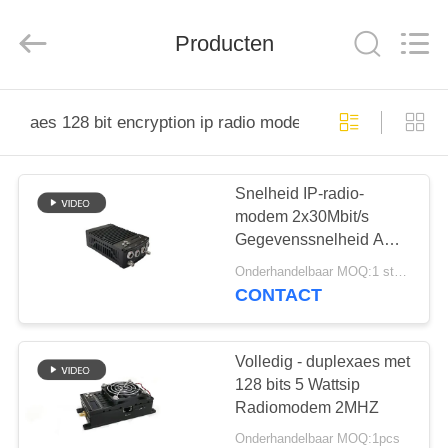
Shenzhen
Huanuo
Innovate
Producten
Technology
Co.,Ltd.
All
Rights
Reserved.
THUIS
aes 128 bit encryption ip radio modem
PRODUCTEN
Snelheid IP-radio-
modem 2x30Mbit/s
OVER
Gegevenssnelheid AES
ONS
128-bits Versleuteling
Onderhandelbaar MOQ:1 stuks
TCP/IP/UDP/ICMP
CONTACT
Protocol
FABRIEKSTOUR
Volledig - duplexaes met
KWALITEITSCONTROLE
128 bits 5 Wattsip
Radiomodem 2MHZ
Onderhandelbaar MOQ:1pcs