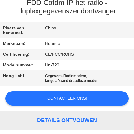
NEEM
FDD Cofdm IP het radio -
CONTACT
duplexgegevenszendontvanger
MET
Plaats van
China
ONS
herkomst:
OP
Merknaam:
Huanuo
Certificering:
CE/FCC/ROHS
VRAAG
Modelnummer:
Hn-720
EEN
Hoog licht:
,
Gegevens Radiomodem
OFFERTE
lange afstand draadloze modem
SITEMAP
CONTACTEER ONS!
PRIVACYBELEID
DETAILS ONTVOUWEN