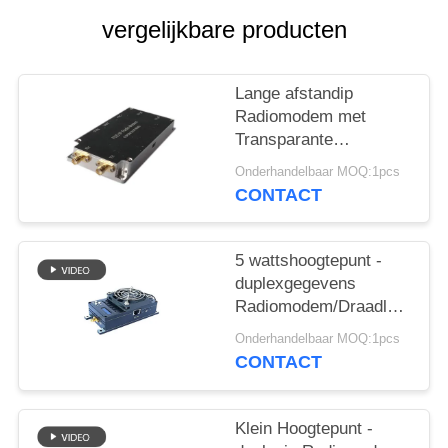
vergelijkbare producten
Lange afstandip
Radiomodem met
Transparante
Periodieke
Onderhandelbaar MOQ:1pcs
Gegevenstransmissie
CONTACT
5 wattshoogtepunt -
duplexgegevens
Radiomodem/Draadloze
Radiomodem Over
Onderhandelbaar MOQ:1pcs
lange afstand
CONTACT
Klein Hoogtepunt -