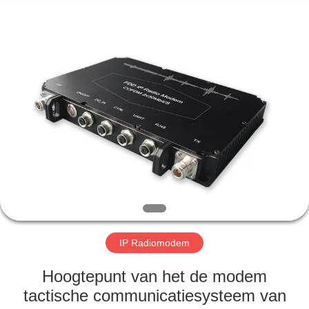
Shenzhen
Huanuo
Innovate
Technology
Co.,Ltd.
All
Rights
Reserved.
THUIS
PRODUCTEN
OVER
ONS
FABRIEKSTOUR
IP Radiomodem
KWALITEITSCONTROLE
Hoogtepunt van het de modem
tactische communicatiesysteem van