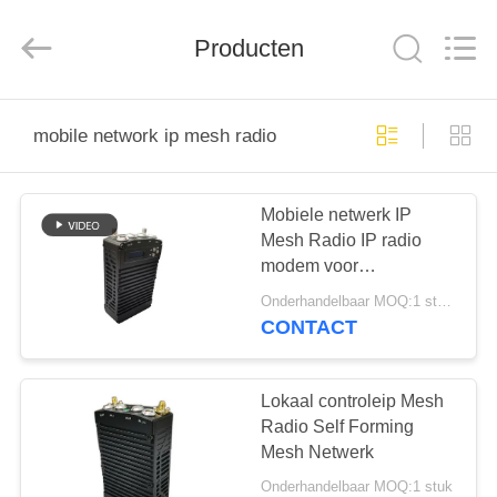
Shenzhen
Huanuo
Innovate
Producten
Technology
Co.,Ltd.
All
Rights
Reserved.
THUIS
mobile network ip mesh radio
PRODUCTEN
Mobiele netwerk IP
Mesh Radio IP radio
OVER
modem voor
ONS
zelfherstellende
Onderhandelbaar MOQ:1 stuks
bewaking
CONTACT
FABRIEKSTOUR
Lokaal controleip Mesh
KWALITEITSCONTROLE
Radio Self Forming
Mesh Netwerk
Onderhandelbaar MOQ:1 stuk