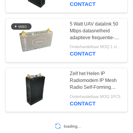
NEEM
CONTACT
CONTACT
MET
5 Watt UAV datalink 50
ONS
Mbps datasnelheid
adaptieve frequentie-
OP
hopping IP mesh-radio
Onderhandelbaar MOQ:1 stuks
CONTACT
VRAAG
EEN
Zelf het Helen IP
OFFERTE
Radiomodem IP Mesh
Radio Self-Forming
Mesh Network
SITEMAP
Onderhandelbaar MOQ:1PCS
CONTACT
PRIVACYBELEID
loading...