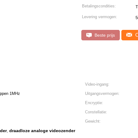
Betalingscondities:
T
Levering vermogen:
5
C
Beste prijs
Video-ingang:
appen 1MHz
Uitgangsvermogen:
Encryptie:
Constellatie:
Gewicht:
nder
draadloze analoge videozender
,