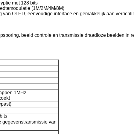
yptie met 128 bits
reedtemodulatie (1M/2M/4M/8M)
ng van OLED, eenvoudige interface en gemakkelijk aan verrichti
opsporing, beeld controle en transmissie draadloze beelden in re
tappen 1MHz
zoek)
past)
bits
e gegevenstransmissie van