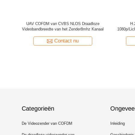
afstand
De miniatuur van de de Zenderlange afstand
De lage Ma
att
van COFDM Draadloze Video Goede
met 
Verenigbaarheid
Contact nu
Categorieën
Ongevee
De Videozender van COFDM
Inleiding
De draadloze videozender van
Geschiedenis