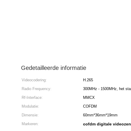
Gedetailleerde informatie
Videocodering:
H.265
Radio Frequency:
300MHz - 1500MHz, het st
Rf-Interface:
MMCX
Modulatie:
COFDM
Dimensie:
60mm*36mm*19mm
Markeren:
cofdm digitale videoze