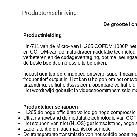
Productomschrijving
De grootte li
Productinleiding
Hn-711 van de Micro- van H.265 COFDM 1080P het hoge
en COFDM-van de multi-dragermodulatie technologi
verbeteren en de codagevertraging, optimaliseringsal
de beste beeldcompressie te bereiken.
hoogst geïntegreerd ingebed ontwerp, super lineair di
frequentierf output in. Het kan u helpen om het ontw
uitzending, veiligheidssysteem, openbare veiligheid
Het wordt wijd gebruikt in videostroomtransmissie m
Producteigenschappen
H.265 de hoge efficiënte volledige hoge compressie
Ultra narrowband de modulatietechnologie van CO
Het steunen van niet (NLOS) gezichtsafstand, hoge 
Lage latentie en lage machtsconsumptie
De transparante transmissie van het seriële poort hog