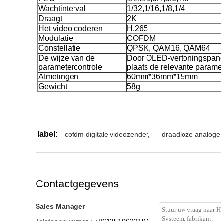
Wachtinterval
1/32,1/16,1/8,1/4
Draagt
2K
Het video coderen
H.265
Modulatie
COFDM
Constellatie
QPSK, QAM16, QAM64
De wijze van de
Door OLED-vertoningspan
parametercontrole
plaats de relevante parame
Afmetingen
60mm*36mm*19mm
Gewicht
58g
label:
cofdm digitale videozender
,
draadloze analoge
Contactgegevens
Sales Manager