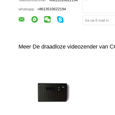
Telefoonnummer :
+8613510622194
whatsapp :
+8613510622194
Meer De draadloze videozender van