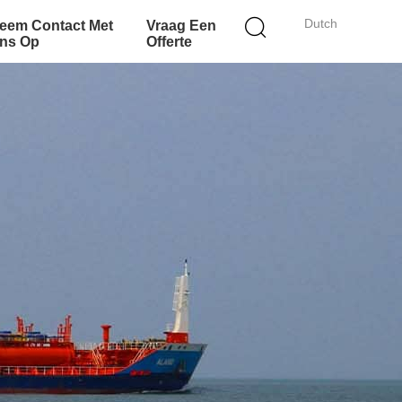
Dutch
eem Contact Met
Vraag Een
ns Op
Offerte