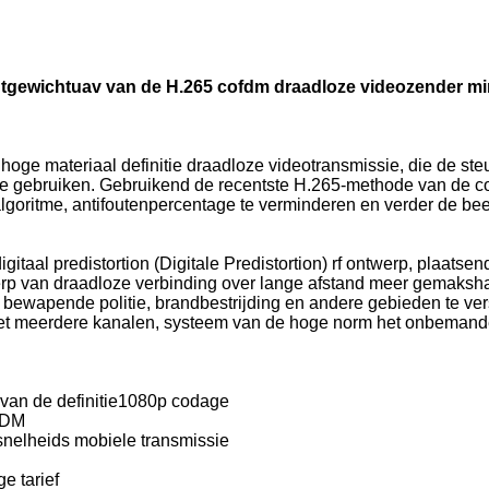
chtgewichtuav van de H.265 cofdm draadloze videozender mi
 materiaal definitie draadloze videotransmissie, die de steun 
e gebruiken. Gebruikend de recentste H.265-methode van de c
goritme, antifoutenpercentage te verminderen en verder de beeld
gitaal predistortion (Digitale Predistortion) rf ontwerp, plaats
erp van draadloze verbinding over lange afstand meer gemakshalv
, bewapende politie, brandbestrijding en andere gebieden te ver
et meerdere kanalen, systeem van de hoge norm het onbemande c
 van de definitie1080p codage
FDM
snelheids mobiele transmissie
e tarief