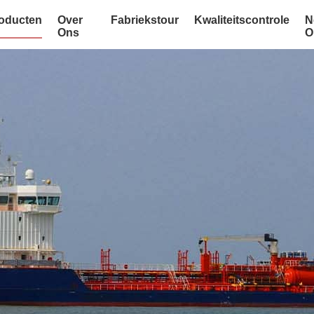
oducten
Over
Fabriekstour
Kwaliteitscontrole
N
Ons
O