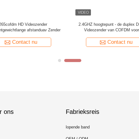
chtscofdm Draadloze Videozender
SDI de Draadloze Videozender 5W
Menu's kan worden veranderd
HEVC van Uitzendingscof
Contact nu
Contact nu
r ons
Fabrieksreis
lopende band
OEM / ODM