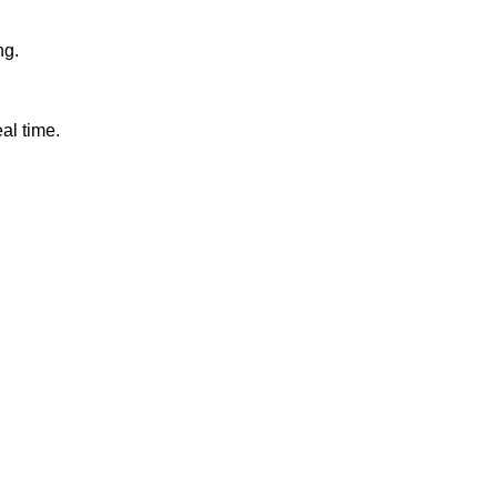
ng.
al time.