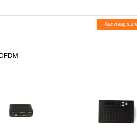
Aanvraag stur
 COFDM