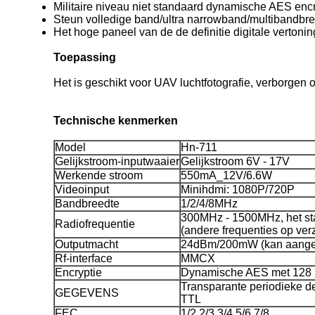
Militaire niveau niet standaard dynamische AES encr
Steun volledige band/ultra narrowband/multibandb
Het hoge paneel van de de definitie digitale vertoni
Toepassing
Het is geschikt voor UAV luchtfotografie, verborgen 
Technische kenmerken
Model
Hn-711
Gelijkstroom-inputwaaier
Gelijkstroom 6V - 17V
Werkende stroom
550mA_12V/6.6W
Videoinput
Minihdmi: 1080P/720P
Bandbreedte
1/2/4/8MHz
300MHz - 1500MHz, het s
Radiofrequentie
(andere frequenties op ver
Outputmacht
24dBm/200mW (kan aange
Rf-interface
MMCX
Encryptie
Dynamische AES met 128 
Transparante periodieke d
GEGEVENS
TTL
FEC
1/2,2/3,3/4,5/6,7/8