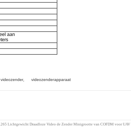
eel aan
ters
 videozender
,
videozenderapparaat