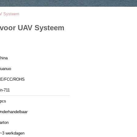
AV Systeem
 voor UAV Systeem
hina
uanuo
CE/FCC/ROHS
n-711
pcs
nderhandelbaar
arton
~3 werkdagen