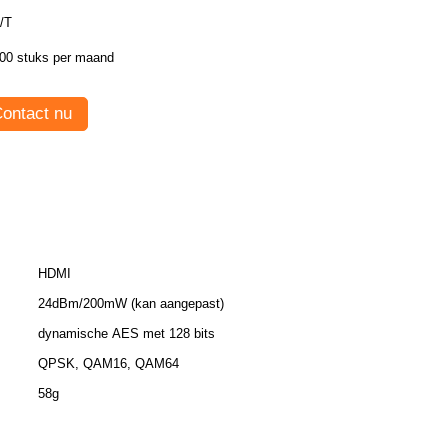
/T
00 stuks per maand
ontact nu
HDMI
24dBm/200mW (kan aangepast)
dynamische AES met 128 bits
QPSK, QAM16, QAM64
58g