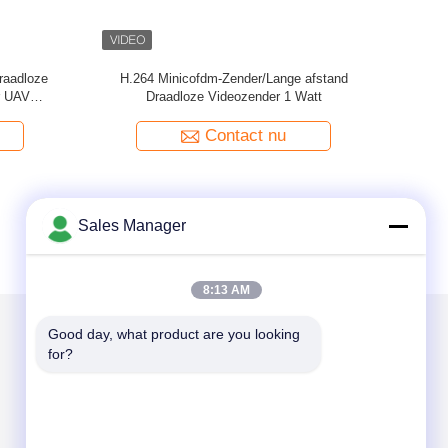
 H.265 4K
De mini Draadloze Zender van COFDM HD,
dm
Lage Latentieuav Videozender
Contact nu
Sales Manager
8:13 AM
Good day, what product are you looking 
for?
Mail ons