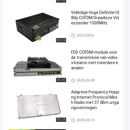
00:49
Volledige Hoge Definitie10
80p COFDM Draadloze Vid
eozender 1500MHz
De draadloze videozender van
2023-08-01
COFDM
02:04
FDD COFDM-module voor
de transmissie van video
streams met meerdere k
analen
COFDM-Module
00:20
2025-05-28
Adaptive Frequency Hoppi
ng Internet Protocol Mes
h Radio met 37 dBm uitga
ngsvermogen
IP Mesh-radio
00:28
2025-03-19