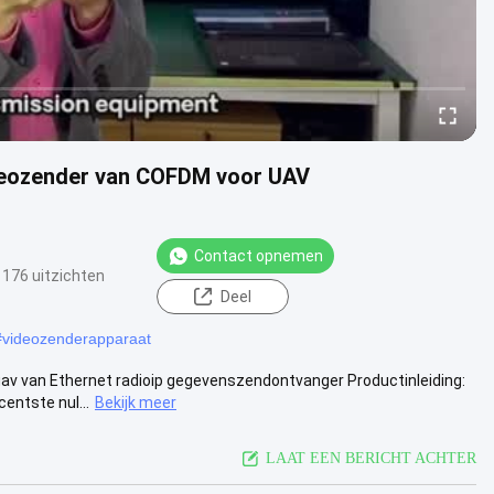
deozender van COFDM voor UAV
Contact opnemen
176 uitzichten
Deel
#
videozenderapparaat
v van Ethernet radioip gegevenszendontvanger Productinleiding:
entste nul...
Bekijk meer
LAAT EEN BERICHT ACHTER