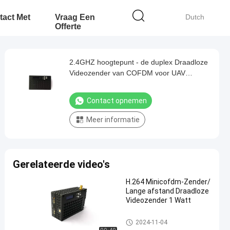
act Met
Vraag Een
Dutch
Offerte
2.4GHZ hoogtepunt - de duplex Draadloze
Videozender van COFDM voor UAV
Hommelsysteem
Contact opnemen
Meer informatie
Gerelateerde video's
H.264 Minicofdm-Zender/
Lange afstand Draadloze
Videozender 1 Watt
De draadloze videozender van
2024-11-04
COFDM