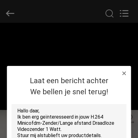
Shenzhen
Huanuo
Innovate
Technology
Co.,Ltd.
All
Rights
Reserved.
THUIS
PRODUCTEN
OVER
Laat een bericht achter
ONS
We bellen je snel terug!
FABRIEKSTOUR
KWALITEITSCONTROLE