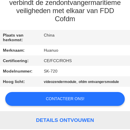
NEEM
verbindt de zendontvangermaritieme
CONTACT
veiligheden met elkaar van FDD
Cofdm
MET
ONS
Plaats van
China
OP
herkomst:
Merknaam:
Huanuo
VRAAG
Certificering:
CE/FCC/ROHS
EEN
Modelnummer:
SK-720
OFFERTE
Hoog licht:
,
videozendermodule
ofdm ontvangersmodule
SITEMAP
CONTACTEER ONS!
PRIVACYBELEID
DETAILS ONTVOUWEN