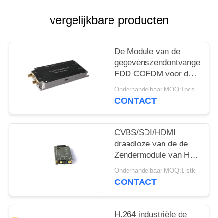
vergelijkbare producten
De Module van de
gegevenszendontvanger
FDD COFDM voor de
Multitransmissie van
Onderhandelbaar MOQ:1pcs
de Kanaal Videostroom
CONTACT
CVBS/SDI/HDMI
draadloze van de de
Zendermodule van HD
Video de Steun
Onderhandelbaar MOQ:1 stk
Veelvoudige
CONTACT
Videotransmissie
H.264 industriële de