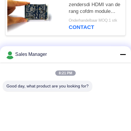
zendersdi HDMI van de
rang cofdm module
draadloze videomodule
Onderhandelbaar MOQ:1 stk
CONTACT
populaire categorieën
Alle
Sales Manager
De draadloze
8:21 PM
De Videozender van
videozender van
COFDM
COFDM
Good day, what product are you looking for?
cofdm hd draadloze
IP Mesh-radio
zender
COFDM-Module
Minicofdm-Zender