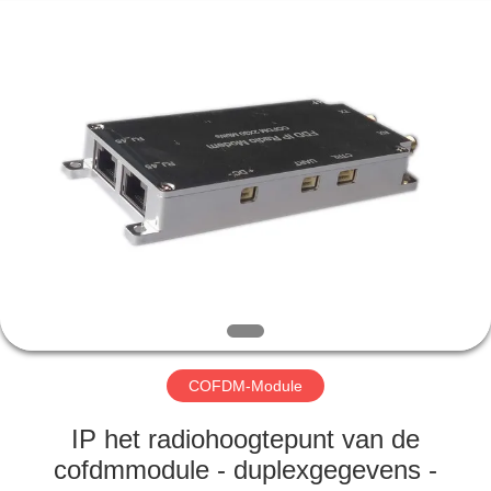
Shenzhen
Huanuo
Innovate
Technology
Co.,Ltd.
All
Rights
Reserved.
THUIS
PRODUCTEN
OVER
ONS
FABRIEKSTOUR
COFDM-Module
KWALITEITSCONTROLE
IP het radiohoogtepunt van de
cofdmmodule - duplexgegevens -