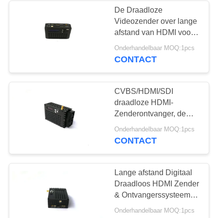
De Draadloze
Videozender over lange
afstand van HDMI voor
UAV Videosysteem
Onderhandelbaar MOQ:1pcs
H.265
CONTACT
CVBS/HDMI/SDI
draadloze HDMI-
Zenderontvanger, de
Zender van 1080P
Onderhandelbaar MOQ:1pcs
HDMI Wifi
CONTACT
Lange afstand Digitaal
Draadloos HDMI Zender
& Ontvangerssysteem
voor UAV
Onderhandelbaar MOQ:1pcs
Hommelsysteem