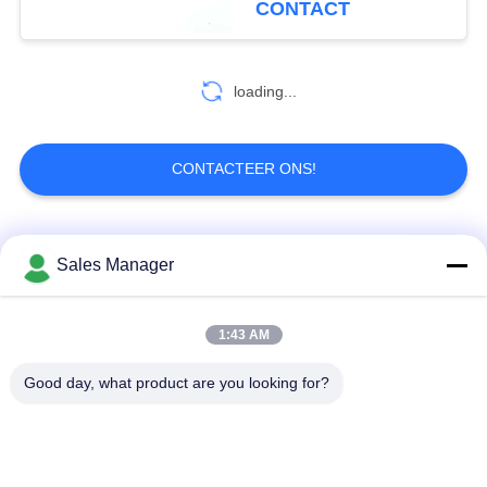
CONTACT
loading...
CONTACTEER ONS!
populaire categorieën
Alle
Sales Manager
De draadloze
1:43 AM
De Videozender van
videozender van
COFDM
COFDM
Good day, what product are you looking for?
cofdm hd draadloze
IP Mesh-radio
zender