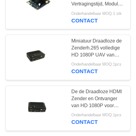
Vertragingstijd, Module
van de 2 Kanaalrf de
Onderhandelbaar MOQ:1 stk
Videozender
CONTACT
Miniatuur Draadloze de
Zenderh.265 volledige
HD 1080P UAV van
HDMI Videozender
Onderhandelbaar MOQ:1pcs
CONTACT
De de Draadloze HDMI
Zender en Ontvanger
van HD 1080P voor
Projector200mw Output
Onderhandelbaar MOQ:1pcs
CONTACT