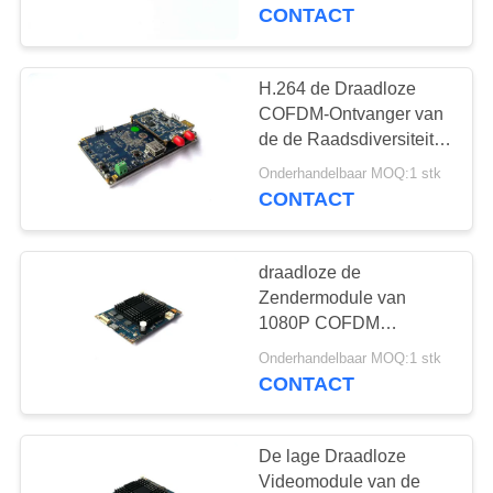
NEEM
CONTACT
CONTACT
MET
H.264 de Draadloze
ONS
COFDM-Ontvanger van
de de Raadsdiversiteit
OP
van de Modulehd
Onderhandelbaar MOQ:1 stk
Digitale Ontvanger
CONTACT
VRAAG
EEN
draadloze de
OFFERTE
Zendermodule van
1080P COFDM
HD/Minicofdm de
SITEMAP
Onderhandelbaar MOQ:1 stk
Zendermodule van
CONTACT
HDMI
PRIVACYBELEID
De lage Draadloze
Videomodule van de