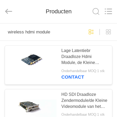
Shenzhen
Huanuo
Innovate
Producten
Technology
Co.,Ltd.
All
Rights
Reserved.
THUIS
wireless hdmi module
PRODUCTEN
Lage Latentiebr
Draadloze Hdmi
OVER
Module, de Kleine
ONS
Module van de
Onderhandelbaar MOQ:1 stk
Volumehdmi Vertoning
CONTACT
FABRIEKSTOUR
HD SDI Draadloze
KWALITEITSCONTROLE
Zendermodule/de Kleine
Videomodule van het
Zenderapparaat
Onderhandelbaar MOQ:1 stk