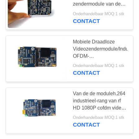
zendermodule van de
rang cofdm module
Onderhandelbaar MOQ:1 stk
HDMI
CONTACT
Mobiele Draadloze
Videozendermodule/Industrië
OFDM-
Ontvangersmodule
Onderhandelbaar MOQ:1 stk
CONTACT
Van de de moduleh.264
industrieel-rang van rf
HD 1080P cofdm video
de zendermodule van
Onderhandelbaar MOQ:1 stk
Cofdm
CONTACT