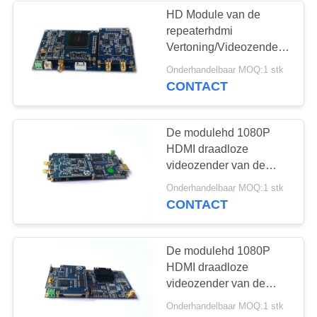
HD Module van de
repeaterhdmi
Vertoning/Videozendermodul
120mm*65mm*10mm
Onderhandelbaar MOQ:1 stk
CONTACT
De modulehd 1080P
HDMI draadloze
videozender van de
H.264 industrieel-rang
Onderhandelbaar MOQ:1 stk
cofdm
CONTACT
De modulehd 1080P
HDMI draadloze
videozender van de
H.264 industrieel-rang
Onderhandelbaar MOQ:1 stk
cofdm