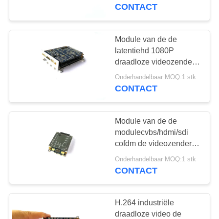
NEEM
videozendermodule
CONTACT
CONTACT
MET
Module van de de
ONS
latentiehd 1080P
draadloze videozender
OP
van de lange afstand
Onderhandelbaar MOQ:1 stk
cofdm module de lage
CONTACT
VRAAG
EEN
Module van de de
OFFERTE
modulecvbs/hdmi/sdi
cofdm de videozender
van de H.265
SITEMAP
Onderhandelbaar MOQ:1 stk
industrieel-Rang
CONTACT
COFDM
PRIVACYBELEID
H.264 industriële
draadloze video de