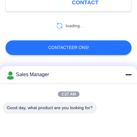
CONTACT
loading...
CONTACTEER ONS!
populaire categorieën
Alle
Sales Manager
De draadloze
2:27 AM
De Videozender van
videozender van
COFDM
COFDM
Good day, what product are you looking for?
cofdm hd draadloze
IP Mesh-radio
zender