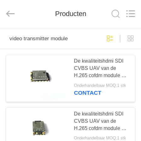
Shenzhen
Huanuo
Innovate
Producten
Technology
Co.,Ltd.
All
Rights
Reserved.
THUIS
video transmitter module
PRODUCTEN
De kwaliteitshdmi SDI
CVBS UAV van de
OVER
H.265 cofdm module 4K
ONS
Video
Onderhandelbaar MOQ:1 stk
videozendermodule
CONTACT
FABRIEKSTOUR
De kwaliteitshdmi SDI
KWALITEITSCONTROLE
CVBS UAV van de
H.265 cofdm module 4K
Video
Onderhandelbaar MOQ:1 stk