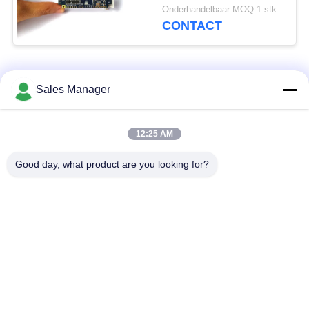
draadloze videomodule
Onderhandelbaar MOQ:1 stk
CONTACT
populaire categorieën
Alle
Sales Manager
De draadloze
12:25 AM
De Videozender van
videozender van
COFDM
COFDM
Good day, what product are you looking for?
cofdm hd draadloze
IP Mesh-radio
zender
COFDM-Module
Minicofdm-Zender
UAV Gegevens -
draadloze hdmi