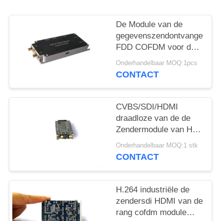
De Module van de
gegevenszendontvanger
FDD COFDM voor de
Multitransmissie van
Onderhandelbaar MOQ:1pcs
de Kanaal Videostroom
CONTACT
CVBS/SDI/HDMI
draadloze van de de
Zendermodule van HD
Video de Steun
Onderhandelbaar MOQ:1 stk
Veelvoudige
CONTACT
Videotransmissie
H.264 industriële de
zendersdi HDMI van de
rang cofdm module