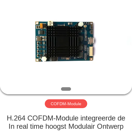
Shenzhen
Huanuo
Innovate
Technology
Co.,Ltd.
All
Rights
Reserved.
THUIS
PRODUCTEN
OVER
ONS
FABRIEKSTOUR
COFDM-Module
KWALITEITSCONTROLE
H.264 COFDM-Module integreerde de
In real time hoogst Modulair Ontwerp