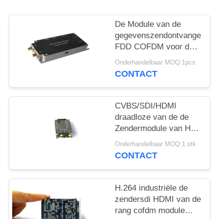
De Module van de
gegevenszendontvanger
FDD COFDM voor de
Multitransmissie van
Onderhandelbaar MOQ:1pcs
de Kanaal Videostroom
CONTACT
CVBS/SDI/HDMI
draadloze van de de
Zendermodule van HD
Video de Steun
Onderhandelbaar MOQ:1 stk
Veelvoudige
CONTACT
Videotransmissie
H.264 industriële de
zendersdi HDMI van de
rang cofdm module