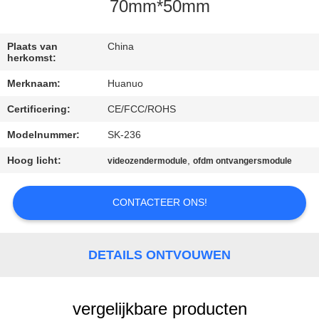
NEEM
70mm*50mm
CONTACT
MET
Plaats van
China
herkomst:
ONS
Merknaam:
Huanuo
OP
Certificering:
CE/FCC/ROHS
Modelnummer:
SK-236
VRAAG
EEN
Hoog licht:
,
videozendermodule
ofdm ontvangersmodule
OFFERTE
CONTACTEER ONS!
SITEMAP
DETAILS ONTVOUWEN
PRIVACYBELEID
vergelijkbare producten