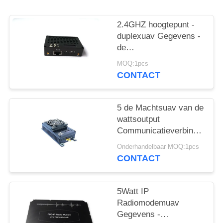
2.4GHZ hoogtepunt -
duplexuav Gegevens -
de
Videogegevenszendontvang
MOQ:1pcs
van het
CONTACT
verbindingssysteem
tdd-COFDM
5 de Machtsuav van de
wattsoutput
Communicatieverbindingen
UAV
Onderhandelbaar MOQ:1pcs
Communicatiesysteem
CONTACT
5Watt IP
Radiomodemuav
Gegevens -