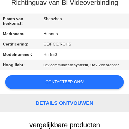
NEEM
Richtinguav van Bi Videoverbinding
CONTACT
MET
Plaats van
Shenzhen
herkomst:
ONS
Merknaam:
Huanuo
OP
Certificering:
CE/FCC/ROHS
Modelnummer:
Hn-550
VRAAG
EEN
Hoog licht:
,
uav communicatiesysteem
UAV Videozender
OFFERTE
CONTACTEER ONS!
SITEMAP
DETAILS ONTVOUWEN
PRIVACYBELEID
vergelijkbare producten