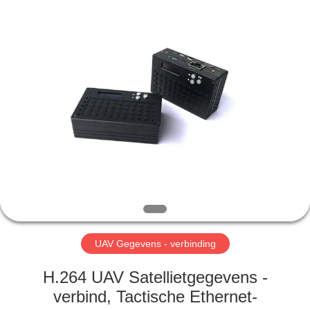
Shenzhen
Huanuo
Innovate
Technology
Co.,Ltd.
All
Rights
Reserved.
THUIS
PRODUCTEN
OVER
ONS
FABRIEKSTOUR
UAV Gegevens - verbinding
KWALITEITSCONTROLE
H.264 UAV Satellietgegevens -
verbind, Tactische Ethernet-