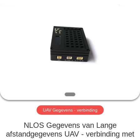
Shenzhen
Huanuo
Innovate
Technology
Co.,Ltd.
All
Rights
Reserved.
THUIS
PRODUCTEN
OVER
ONS
FABRIEKSTOUR
UAV Gegevens - verbinding
KWALITEITSCONTROLE
NLOS Gegevens van Lange
afstandgegevens UAV - verbinding met