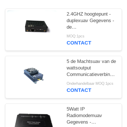
2.4GHZ hoogtepunt -
duplexuav Gegevens -
de
Videogegevenszendontvang
MOQ:1pcs
van het
CONTACT
verbindingssysteem
tdd-COFDM
5 de Machtsuav van de
wattsoutput
Communicatieverbindingen
UAV
Onderhandelbaar MOQ:1pcs
Communicatiesysteem
CONTACT
5Watt IP
Radiomodemuav
Gegevens -