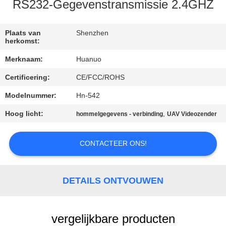
NEEM
RS232-Gegevenstransmissie 2.4GHZ
CONTACT
MET
Plaats van
Shenzhen
herkomst:
ONS
Merknaam:
Huanuo
OP
Certificering:
CE/FCC/ROHS
Modelnummer:
Hn-542
VRAAG
EEN
Hoog licht:
,
hommelgegevens - verbinding
UAV Videozender
OFFERTE
CONTACTEER ONS!
SITEMAP
DETAILS ONTVOUWEN
PRIVACYBELEID
vergelijkbare producten