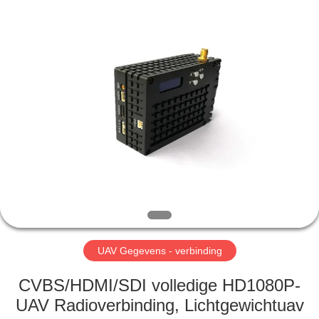
Shenzhen
Huanuo
Innovate
Technology
Co.,Ltd.
All
Rights
Reserved.
THUIS
PRODUCTEN
OVER
ONS
FABRIEKSTOUR
UAV Gegevens - verbinding
KWALITEITSCONTROLE
CVBS/HDMI/SDI volledige HD1080P-
UAV Radioverbinding, Lichtgewichtuav