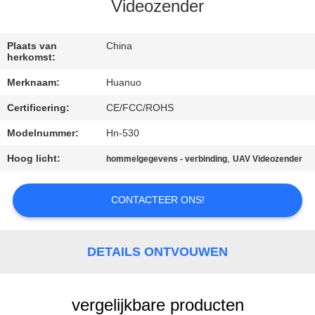
NEEM
Videozender
CONTACT
MET
Plaats van
China
herkomst:
ONS
Merknaam:
Huanuo
OP
Certificering:
CE/FCC/ROHS
Modelnummer:
Hn-530
VRAAG
EEN
Hoog licht:
,
hommelgegevens - verbinding
UAV Videozender
OFFERTE
CONTACTEER ONS!
SITEMAP
DETAILS ONTVOUWEN
PRIVACYBELEID
vergelijkbare producten