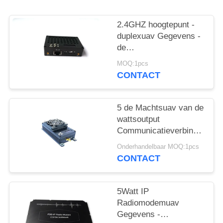
2.4GHZ hoogtepunt -
duplexuav Gegevens -
de
Videogegevenszendontvang
MOQ:1pcs
van het
CONTACT
verbindingssysteem
tdd-COFDM
5 de Machtsuav van de
wattsoutput
Communicatieverbindingen
UAV
Onderhandelbaar MOQ:1pcs
Communicatiesysteem
CONTACT
5Watt IP
Radiomodemuav
Gegevens -