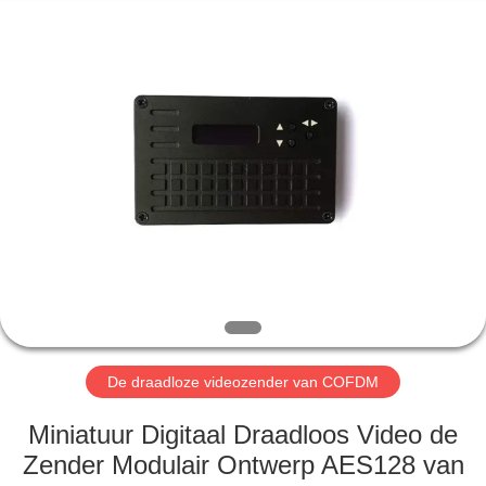
Shenzhen
Huanuo
Innovate
Technology
Co.,Ltd.
All
Rights
Reserved.
THUIS
PRODUCTEN
OVER
ONS
FABRIEKSTOUR
De draadloze videozender van COFDM
KWALITEITSCONTROLE
Miniatuur Digitaal Draadloos Video de
Zender Modulair Ontwerp AES128 van