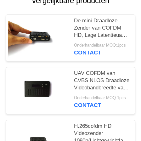
vergelijkbare producten
De mini Draadloze
Zender van COFDM
HD, Lage Latentieuav
Videozender
Onderhandelbaar MOQ:1pcs
CONTACT
UAV COFDM van
CVBS NLOS Draadloze
Videobandbreedte van
het Zender8mhz
Onderhandelbaar MOQ:1pcs
Kanaal
CONTACT
H.265cofdm HD
Videozender
1080p/Lichtgewichtlange