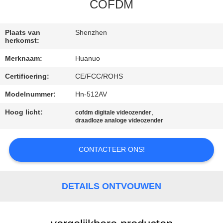
NEEM
COFDM
CONTACT
MET
Plaats van
Shenzhen
herkomst:
ONS
Merknaam:
Huanuo
OP
Certificering:
CE/FCC/ROHS
Modelnummer:
Hn-512AV
VRAAG
EEN
Hoog licht:
,
cofdm digitale videozender
draadloze analoge videozender
OFFERTE
CONTACTEER ONS!
SITEMAP
DETAILS ONTVOUWEN
PRIVACYBELEID