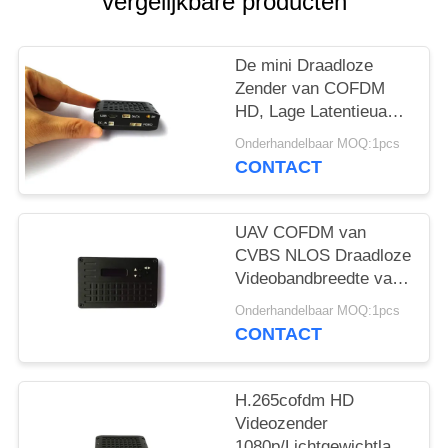
vergelijkbare producten
De mini Draadloze
Zender van COFDM
HD, Lage Latentieuav
Videozender
Onderhandelbaar MOQ:1pcs
CONTACT
UAV COFDM van
CVBS NLOS Draadloze
Videobandbreedte van
het Zender8mhz
Onderhandelbaar MOQ:1pcs
Kanaal
CONTACT
H.265cofdm HD
Videozender
1080p/Lichtgewichtlange