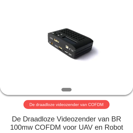
Shenzhen
Huanuo
Innovate
Technology
Co.,Ltd.
All
Rights
Reserved.
THUIS
PRODUCTEN
OVER
ONS
FABRIEKSTOUR
De draadloze videozender van COFDM
KWALITEITSCONTROLE
De Draadloze Videozender van BR
100mw COFDM voor UAV en Robot