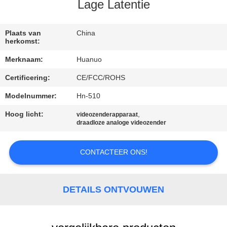
NEEM
Lage Latentie
CONTACT
MET
Plaats van
China
herkomst:
ONS
Merknaam:
Huanuo
OP
Certificering:
CE/FCC/ROHS
Modelnummer:
Hn-510
VRAAG
EEN
Hoog licht:
,
videozenderapparaat
draadloze analoge videozender
OFFERTE
CONTACTEER ONS!
SITEMAP
DETAILS ONTVOUWEN
PRIVACYBELEID