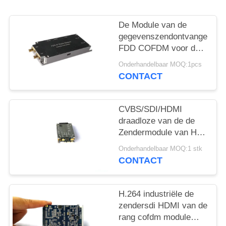
De Module van de
gegevenszendontvanger
FDD COFDM voor de
Multitransmissie van
Onderhandelbaar MOQ:1pcs
de Kanaal Videostroom
CONTACT
CVBS/SDI/HDMI
draadloze van de de
Zendermodule van HD
Video de Steun
Onderhandelbaar MOQ:1 stk
Veelvoudige
CONTACT
Videotransmissie
H.264 industriële de
zendersdi HDMI van de
rang cofdm module