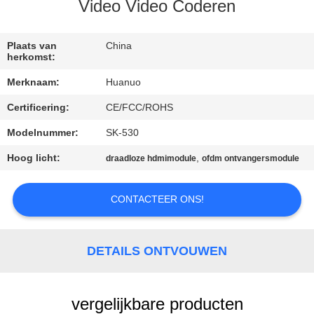
NEEM
Video Video Coderen
CONTACT
MET
Plaats van
China
herkomst:
ONS
Merknaam:
Huanuo
OP
Certificering:
CE/FCC/ROHS
Modelnummer:
SK-530
VRAAG
EEN
Hoog licht:
,
draadloze hdmimodule
ofdm ontvangersmodule
OFFERTE
CONTACTEER ONS!
SITEMAP
DETAILS ONTVOUWEN
PRIVACYBELEID
vergelijkbare producten