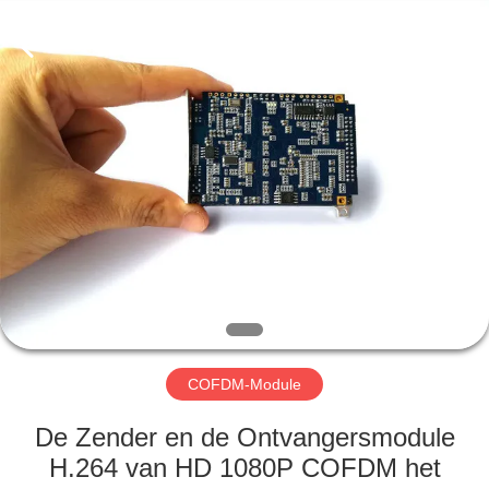
Shenzhen
Huanuo
Innovate
Technology
Co.,Ltd.
All
Rights
Reserved.
THUIS
PRODUCTEN
OVER
ONS
FABRIEKSTOUR
COFDM-Module
KWALITEITSCONTROLE
De Zender en de Ontvangersmodule
H.264 van HD 1080P COFDM het