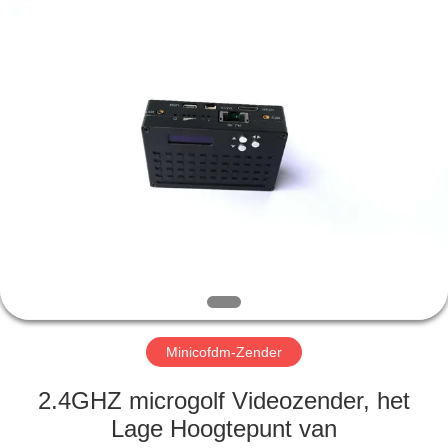
Shenzhen
Huanuo
Innovate
Technology
Co.,Ltd.
All
Rights
Reserved.
THUIS
PRODUCTEN
OVER
ONS
FABRIEKSTOUR
Minicofdm-Zender
KWALITEITSCONTROLE
2.4GHZ microgolf Videozender, het
Lage Hoogtepunt van