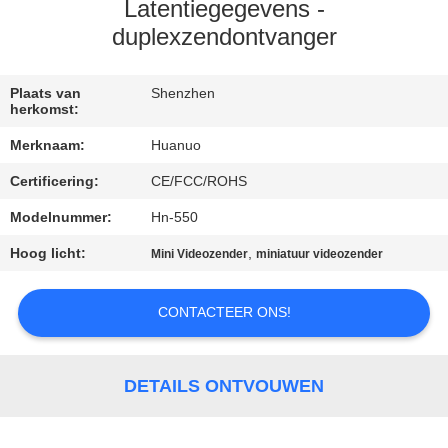
NEEM
Latentiegegevens -
CONTACT
duplexzendontvanger
MET
Plaats van
Shenzhen
ONS
herkomst:
OP
Merknaam:
Huanuo
Certificering:
CE/FCC/ROHS
VRAAG
Modelnummer:
Hn-550
EEN
Hoog licht:
,
Mini Videozender
miniatuur videozender
OFFERTE
CONTACTEER ONS!
SITEMAP
PRIVACYBELEID
DETAILS ONTVOUWEN