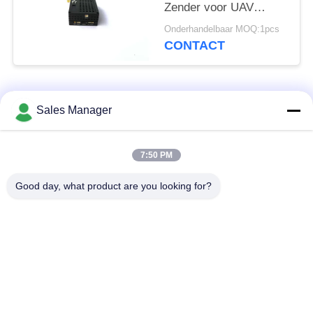
Zender voor UAV
Videoverbindingssysteem
Onderhandelbaar MOQ:1pcs
CONTACT
populaire categorieën
Alle
Sales Manager
De draadloze
7:50 PM
De Videozender van
videozender van
COFDM
COFDM
Good day, what product are you looking for?
cofdm hd draadloze
IP Mesh-radio
zender
COFDM-Module
Minicofdm-Zender