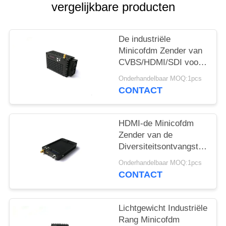
vergelijkbare producten
De industriële
Minicofdm Zender van
CVBS/HDMI/SDI voor
Lange afstanduav UGV
Onderhandelbaar MOQ:1pcs
Systeem
CONTACT
HDMI-de Minicofdm
Zender van de
Diversiteitsontvangst
met Lotus-Interface
Onderhandelbaar MOQ:1pcs
Audioinput
CONTACT
Lichtgewicht Industriële
Rang Minicofdm