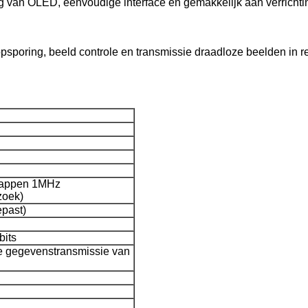
ng van OLED, eenvoudige interface en gemakkelijk aan verrichti
opsporing, beeld controle en transmissie draadloze beelden in re
tappen 1MHz
zoek)
past)
bits
e gegevenstransmissie van