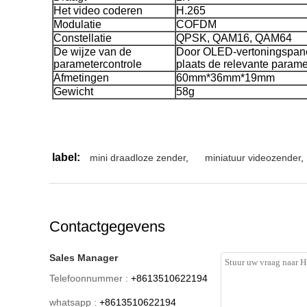
Het video coderen
H.265
Modulatie
COFDM
Constellatie
QPSK, QAM16, QAM64
De wijze van de
Door OLED-vertoningspan
parametercontrole
plaats de relevante parame
Afmetingen
60mm*36mm*19mm
Gewicht
58g
label:
mini draadloze zender
,
miniatuur videozender
,
Contactgegevens
Sales Manager
Telefoonnummer :
+8613510622194
whatsapp :
+8613510622194