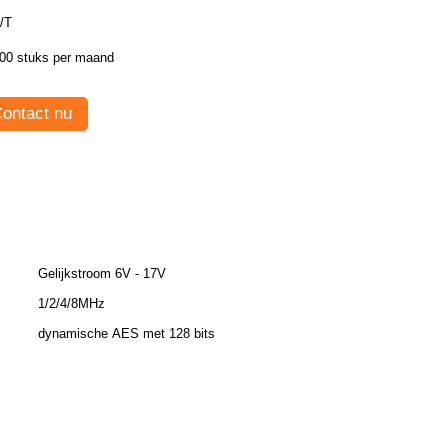
/T
00 stuks per maand
ontact nu
Gelijkstroom 6V - 17V
1/2/4/8MHz
dynamische AES met 128 bits