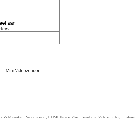
eel aan
ters
Mini Videozender