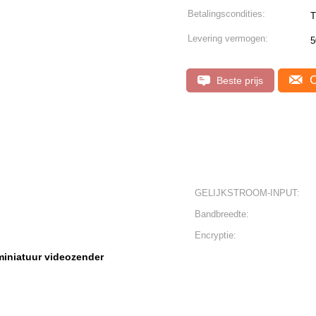
Betalingscondities:
T
Levering vermogen:
5
C
Beste prijs
GELIJKSTROOM-INPUT:
Bandbreedte:
Encryptie:
miniatuur videozender