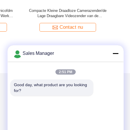
gtepunt -
De industriële Minicofdm Zender van
Zender
CVBS/HDMI/SDI voor Lange afstanduav UGV
Systeem
Contact nu
Sales Manager
2:51 PM
Good day, what product are you looking 
for?
Mail ons