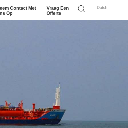
Dutch
eem Contact Met
Vraag Een
ns Op
Offerte