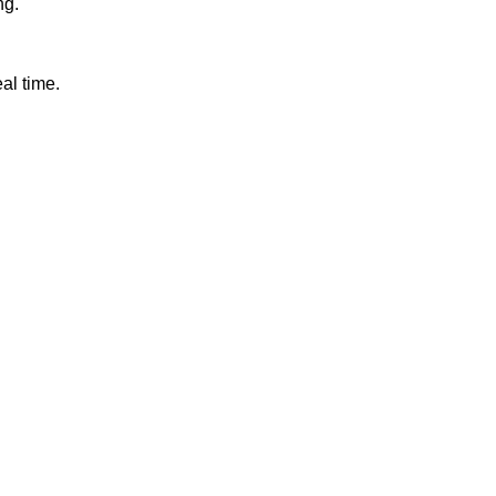
ng.
al time.