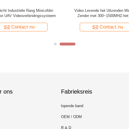
ni Draadloze Zender/Draagbare
Mini Videozender in real time, Hoo
atuurvideocamera en Zender
duplex Kleine Draadloze HDMI-
Contact nu
Contact nu
r ons
Fabrieksreis
lopende band
OEM / ODM
R & D