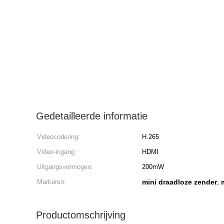
Gedetailleerde informatie
Videocodering:
H.265
Video-ingang:
HDMI
Uitgangsvermogen:
200mW
Markeren:
mini draadloze zender
,
Productomschrijving