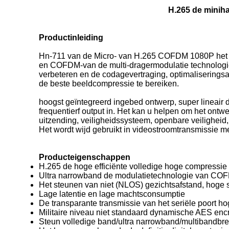
H.265 de minih
Productinleiding
Hn-711 van de Micro- van H.265 COFDM 1080P het hoge
en COFDM-van de multi-dragermodulatie technologi
verbeteren en de codagevertraging, optimaliseringsal
de beste beeldcompressie te bereiken.
hoogst geïntegreerd ingebed ontwerp, super lineair di
frequentierf output in. Het kan u helpen om het ontw
uitzending, veiligheidssysteem, openbare veiligheid
Het wordt wijd gebruikt in videostroomtransmissie m
Producteigenschappen
H.265 de hoge efficiënte volledige hoge compressie
Ultra narrowband de modulatietechnologie van CO
Het steunen van niet (NLOS) gezichtsafstand, hoge 
Lage latentie en lage machtsconsumptie
De transparante transmissie van het seriële poort hog
Militaire niveau niet standaard dynamische AES encr
Steun volledige band/ultra narrowband/multibandb