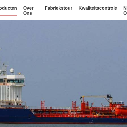
oducten
Over
Fabriekstour
Kwaliteitscontrole
N
Ons
O