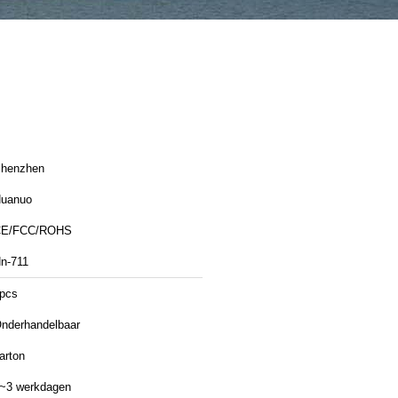
henzhen
uanuo
CE/FCC/ROHS
n-711
pcs
nderhandelbaar
arton
~3 werkdagen