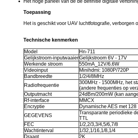
Het hoge paneel van de de definitie digitale vertoni
Toepassing
Het is geschikt voor UAV luchtfotografie, verborgen 
Technische kenmerken
Model
Hn-711
Gelijkstroom-inputwaaier
Gelijkstroom 6V - 17V
Werkende stroom
550mA_12V/6.6W
Videoinput
Minihdmi: 1080P/720P
Bandbreedte
1/2/4/8MHz
300MHz - 1500MHz, het s
Radiofrequentie
(andere frequenties op ver
Outputmacht
24dBm/200mW (kan aange
Rf-interface
MMCX
Encryptie
Dynamische AES met 128 
Transparante periodieke d
GEGEVENS
TTL
FEC
1/2,2/3,3/4,5/6,7/8
Wachtinterval
1/32,1/16,1/8,1/4
Draagt
2K