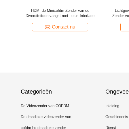
azender/de
SDI HDMI CVBS Mini draadloze zender
NLOS Mi
van de
Mini
Contact nu
Categorieën
Ongevee
De Videozender van COFDM
Inleiding
De draadloze videozender van
Geschiedenis
COFDM
cofdm hd draadloze zender
Dienst