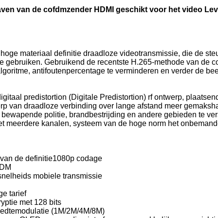
aven van de cofdmzender HDMI geschikt voor het video Le
 materiaal definitie draadloze videotransmissie, die de steun 
e gebruiken. Gebruikend de recentste H.265-methode van de c
goritme, antifoutenpercentage te verminderen en verder de beeld
gitaal predistortion (Digitale Predistortion) rf ontwerp, plaats
erp van draadloze verbinding over lange afstand meer gemakshalv
, bewapende politie, brandbestrijding en andere gebieden te ver
et meerdere kanalen, systeem van de hoge norm het onbemande c
 van de definitie1080p codage
FDM
snelheids mobiele transmissie
e tarief
yptie met 128 bits
reedtemodulatie (1M/2M/4M/8M)