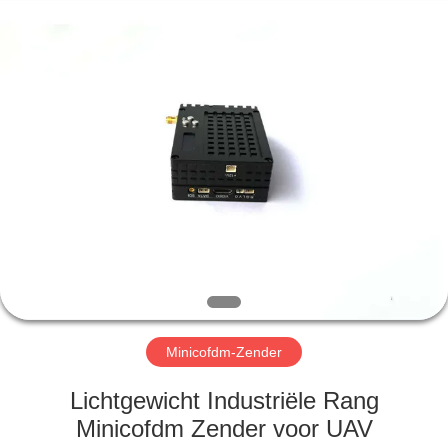
Shenzhen
Huanuo
Innovate
Technology
Co.,Ltd.
All
Rights
Reserved.
THUIS
PRODUCTEN
OVER
ONS
FABRIEKSTOUR
Minicofdm-Zender
KWALITEITSCONTROLE
Lichtgewicht Industriële Rang
Minicofdm Zender voor UAV