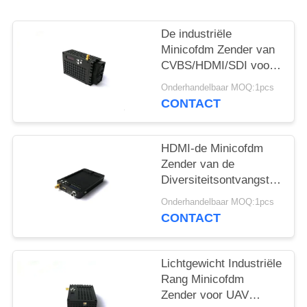
De industriële
Minicofdm Zender van
CVBS/HDMI/SDI voor
Lange afstanduav UGV
Onderhandelbaar MOQ:1pcs
Systeem
CONTACT
HDMI-de Minicofdm
Zender van de
Diversiteitsontvangst
met Lotus-Interface
Onderhandelbaar MOQ:1pcs
Audioinput
CONTACT
Lichtgewicht Industriële
Rang Minicofdm
Zender voor UAV