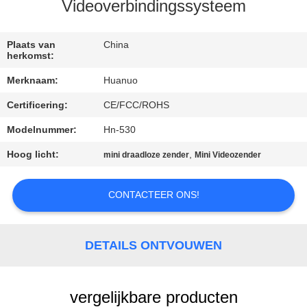
NEEM
Videoverbindingssysteem
CONTACT
MET
Plaats van
China
herkomst:
ONS
Merknaam:
Huanuo
OP
Certificering:
CE/FCC/ROHS
Modelnummer:
Hn-530
VRAAG
EEN
Hoog licht:
,
mini draadloze zender
Mini Videozender
OFFERTE
CONTACTEER ONS!
SITEMAP
DETAILS ONTVOUWEN
PRIVACYBELEID
vergelijkbare producten