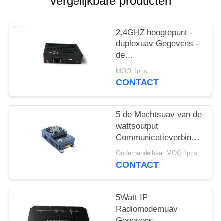
vergelijkbare producten
2.4GHZ hoogtepunt -
duplexuav Gegevens -
de
Videogegevenszendontvang
MOQ:1pcs
van het
CONTACT
verbindingssysteem
tdd-COFDM
5 de Machtsuav van de
wattsoutput
Communicatieverbindingen
UAV
Onderhandelbaar MOQ:1pcs
Communicatiesysteem
CONTACT
5Watt IP
Radiomodemuav
Gegevens -