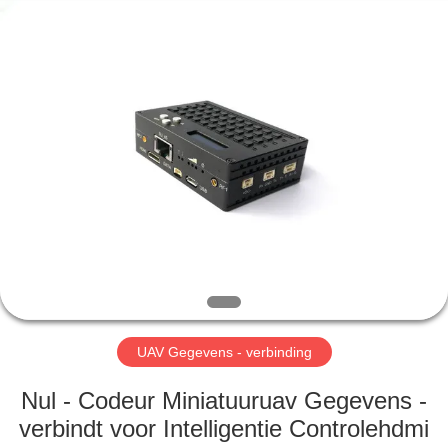
Shenzhen
Huanuo
Innovate
Technology
Co.,Ltd.
All
Rights
Reserved.
THUIS
PRODUCTEN
OVER
ONS
FABRIEKSTOUR
UAV Gegevens - verbinding
KWALITEITSCONTROLE
Nul - Codeur Miniatuuruav Gegevens -
verbindt voor Intelligentie Controlehdmi