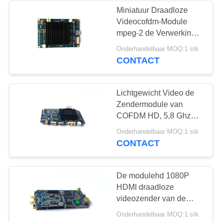
Miniatuur Draadloze
Videocofdm-Module
26
mpeg-2 de Verwerking
UAV Gegevens -
van de Beeldcompressie
Onderhandelbaar MOQ:1 stk
CONTACT
verbinding
Lichtgewicht Video de
Zendermodule van
COFDM HD, 5,8 Ghz
Videozendermodule
11
Onderhandelbaar MOQ:1 stk
CONTACT
draadloze hdmi
videozender
De modulehd 1080P
HDMI draadloze
videozender van de
H.264 industrieel-rang
Onderhandelbaar MOQ:1 stk
cofdm