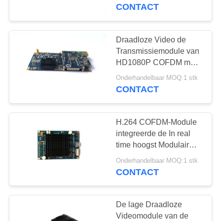
NEEM
Antennediversiteit
CONTACT
CONTACT
MET
Draadloze Video de
17
ONS
Transmissiemodule van
cofdm hd draadloze
HD1080P COFDM met
OP
de Haven van CVBS
zender
Onderhandelbaar MOQ:1 stk
SDI HDMI
CONTACT
VRAAG
EEN
H.264 COFDM-Module
OFFERTE
integreerde de In real
time hoogst Modulair
7
Ontwerp 70mm*50mm
SITEMAP
Onderhandelbaar MOQ:1 stk
CONTACT
IP Mesh-radio
PRIVACYBELEID
De lage Draadloze
Videomodule van de