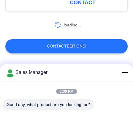
CONTACT
24
De Videoontvanger
loading...
van COFDM
CONTACTEER ONS!
populaire categorieën
Alle
Sales Manager
15
IP Radiomodem
De draadloze
3:39 PM
De Videozender van
videozender van
COFDM
COFDM
Good day, what product are you looking for?
cofdm hd draadloze
IP Mesh-radio
zender