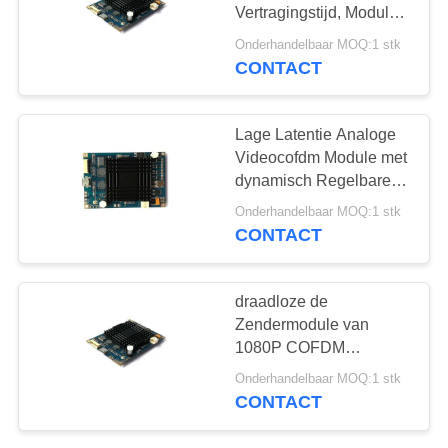
Vertragingstijd, Module
van de 2 Kanaalrf de
Onderhandelbaar MOQ:1 stk
Videozender
CONTACT
62
COFDM-Module
Lage Latentie Analoge
Videocofdm Module met
dynamisch Regelbare
Versleutelingssleutel
Onderhandelbaar MOQ:1 stk
CONTACT
19
draadloze de
Zendermodule van
Minicofdm-Zender
1080P COFDM
HD/Minicofdm de
Onderhandelbaar MOQ:1 stk
Zendermodule van
CONTACT
HDMI