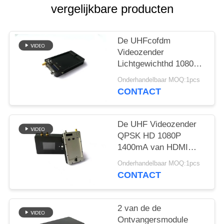
vergelijkbare producten
De UHFcofdm
Videozender
Lichtgewichthd 1080P
HDMI 2K van QPSK
Onderhandelbaar MOQ:1pcs
CONTACT
De UHF Videozender
QPSK HD 1080P
1400mA van HDMI
COFDM voor UAV
Onderhandelbaar MOQ:1pcs
Systeem
CONTACT
2 van de de
Ontvangersmodule