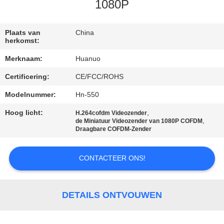
NEEM
1080P
CONTACT
MET
Plaats van
China
herkomst:
ONS
Merknaam:
Huanuo
OP
Certificering:
CE/FCC/ROHS
Modelnummer:
Hn-550
VRAAG
EEN
Hoog licht:
,
H.264cofdm Videozender
,
de Miniatuur Videozender van 1080P COFDM
OFFERTE
Draagbare COFDM-Zender
CONTACTEER ONS!
SITEMAP
PRIVACYBELEID
DETAILS ONTVOUWEN