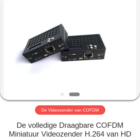
Shenzhen
Huanuo
Innovate
Technology
Co.,Ltd.
All
Rights
Reserved.
THUIS
PRODUCTEN
OVER
ONS
FABRIEKSTOUR
De Videozender van COFDM
KWALITEITSCONTROLE
De volledige Draagbare COFDM
Miniatuur Videozender H.264 van HD