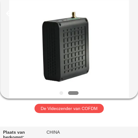
Shenzhen
Huanuo
Innovate
Technology
Co.,Ltd.
All
Rights
Reserved.
THUIS
PRODUCTEN
OVER
ONS
FABRIEKSTOUR
De Videozender van COFDM
KWALITEITSCONTROLE
Plaats van
CHINA
herkomst: