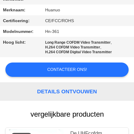
NEEM
CONTACT
Merknaam:
Huanuo
MET
Certificering:
CE/FCC/ROHS
ONS
Modelnummer:
Hn-361
OP
Hoog licht:
,
Long Range COFDM Video Transmitter
,
H.264 COFDM Video Transmitter
H.264 COFDM Digital Video Transmitter
VRAAG
EEN
CONTACTEER ONS!
OFFERTE
DETAILS ONTVOUWEN
SITEMAP
vergelijkbare producten
PRIVACYBELEID
De UHFcofdm