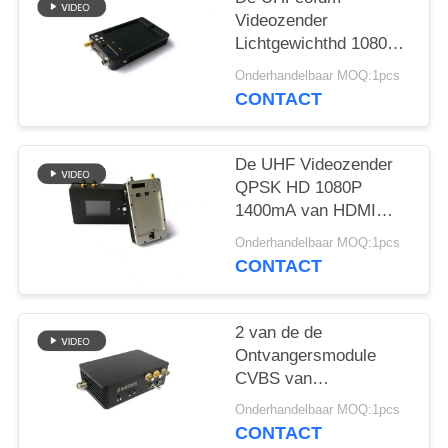
Videozender
Lichtgewichthd 1080P
HDMI 2K van QPSK
Onderhandelbaar MOQ:1pcs
CONTACT
De UHF Videozender
QPSK HD 1080P
1400mA van HDMI
COFDM voor UAV
Onderhandelbaar MOQ:1pcs
Systeem
CONTACT
2 van de de
Ontvangersmodule
CVBS van
kanaalcofdm de Lange
Onderhandelbaar MOQ:1pcs
afstandbr Videozender
CONTACT