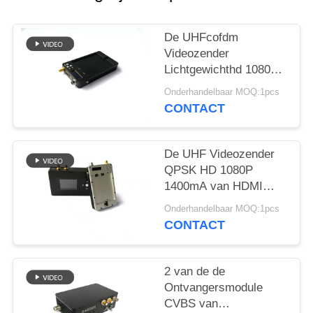
De UHFcofdm
Videozender
Lichtgewichthd 1080P
HDMI 2K van QPSK
Onderhandelbaar MOQ:1pcs
CONTACT
De UHF Videozender
QPSK HD 1080P
1400mA van HDMI
COFDM voor UAV
Onderhandelbaar MOQ:1pcs
Systeem
CONTACT
2 van de de
Ontvangersmodule
CVBS van