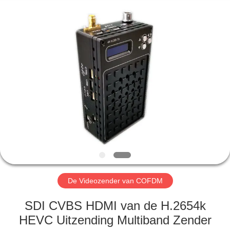
Shenzhen
Huanuo
Innovate
Technology
Co.,Ltd.
All
Rights
Reserved.
THUIS
PRODUCTEN
OVER
ONS
FABRIEKSTOUR
De Videozender van COFDM
KWALITEITSCONTROLE
SDI CVBS HDMI van de H.2654k
HEVC Uitzending Multiband Zender