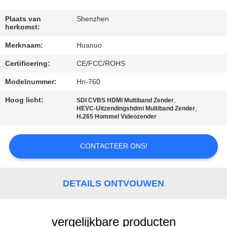
NEEM
CONTACT
Plaats van
Shenzhen
herkomst:
MET
Merknaam:
Huanuo
ONS
Certificering:
CE/FCC/ROHS
OP
Modelnummer:
Hn-760
VRAAG
Hoog licht:
,
SDI CVBS HDMI Multiband Zender
,
HEVC-Uitzendingshdmi Multiband Zender
EEN
H.265 Hommel Videozender
OFFERTE
CONTACTEER ONS!
SITEMAP
DETAILS ONTVOUWEN
PRIVACYBELEID
vergelijkbare producten