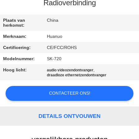
NEEM
Radioverbinding
CONTACT
MET
Plaats van
China
herkomst:
ONS
Merknaam:
Huanuo
OP
Certificering:
CE/FCC/ROHS
Modelnummer:
SK-720
VRAAG
EEN
Hoog licht:
,
audio videozendontvanger
draadloze ethernetzendontvanger
OFFERTE
CONTACTEER ONS!
SITEMAP
DETAILS ONTVOUWEN
PRIVACYBELEID