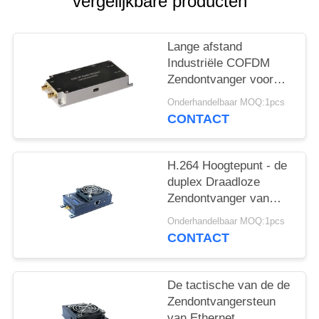
vergelijkbare producten
Lange afstand
Industriële COFDM
Zendontvanger voor
Veiligheidssysteem en
Onderhandelbaar MOQ:1pcs
Bewapende Politie
CONTACT
H.264 Hoogtepunt - de
duplex Draadloze
Zendontvanger van
Rs485/COFDM-Signaal
Onderhandelbaar MOQ:1pcs
Één Zendontvanger
CONTACT
De tactische van de de
Zendontvangersteun
van Ethernet