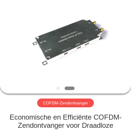
Shenzhen
Huanuo
Innovate
Technology
Co.,Ltd.
All
Rights
Reserved.
THUIS
PRODUCTEN
OVER
ONS
FABRIEKSTOUR
COFDM-Zendontvanger
KWALITEITSCONTROLE
Economische en Efficiënte COFDM-
Zendontvanger voor Draadloze