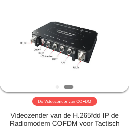
Shenzhen
Huanuo
Innovate
Technology
Co.,Ltd.
All
Rights
Reserved.
THUIS
PRODUCTEN
OVER
ONS
FABRIEKSTOUR
De Videozender van COFDM
KWALITEITSCONTROLE
Videozender van de H.265fdd IP de
Radiomodem COFDM voor Tactisch