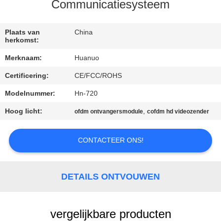
NEEM
Communicatiesysteem
CONTACT
MET
Plaats van
China
herkomst:
ONS
Merknaam:
Huanuo
OP
Certificering:
CE/FCC/ROHS
Modelnummer:
Hn-720
VRAAG
EEN
Hoog licht:
,
ofdm ontvangersmodule
cofdm hd videozender
OFFERTE
CONTACTEER ONS!
SITEMAP
DETAILS ONTVOUWEN
PRIVACYBELEID
vergelijkbare producten