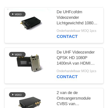
De UHFcofdm
Videozender
Lichtgewichthd 1080P
HDMI 2K van QPSK
Onderhandelbaar MOQ:1pcs
CONTACT
De UHF Videozender
QPSK HD 1080P
1400mA van HDMI
COFDM voor UAV
Onderhandelbaar MOQ:1pcs
Systeem
CONTACT
2 van de de
Ontvangersmodule
CVBS van