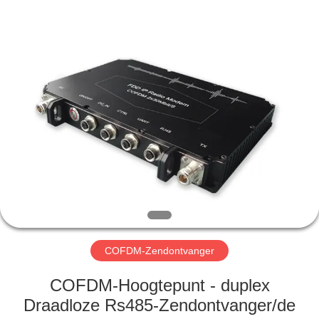
Shenzhen
Huanuo
Innovate
Technology
Co.,Ltd.
All
Rights
Reserved.
THUIS
PRODUCTEN
OVER
ONS
FABRIEKSTOUR
COFDM-Zendontvanger
KWALITEITSCONTROLE
COFDM-Hoogtepunt - duplex
Draadloze Rs485-Zendontvanger/de