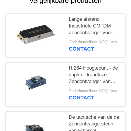
vergelijkbare producten
Lange afstand
Industriële COFDM
Zendontvanger voor
Veiligheidssysteem en
Onderhandelbaar MOQ:1pcs
Bewapende Politie
CONTACT
H.264 Hoogtepunt - de
duplex Draadloze
Zendontvanger van
Rs485/COFDM-Signaal
Onderhandelbaar MOQ:1pcs
Één Zendontvanger
CONTACT
De tactische van de de
Zendontvangersteun
van Ethernet