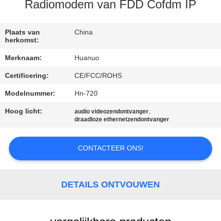
NEEM
Radiomodem van FDD Cofdm IP
CONTACT
MET
Plaats van
China
herkomst:
ONS
Merknaam:
Huanuo
OP
Certificering:
CE/FCC/ROHS
Modelnummer:
Hn-720
VRAAG
EEN
Hoog licht:
,
audio videozendontvanger
draadloze ethernetzendontvanger
OFFERTE
CONTACTEER ONS!
SITEMAP
DETAILS ONTVOUWEN
PRIVACYBELEID