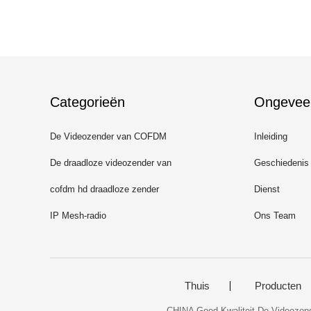
Categorieën
Ongevee
De Videozender van COFDM
Inleiding
De draadloze videozender van
Geschiedenis
COFDM
cofdm hd draadloze zender
Dienst
IP Mesh-radio
Ons Team
Thuis
Producten
CHINA Goed Kwaliteit De Videozend