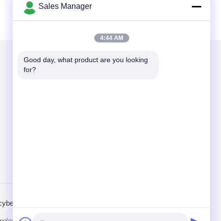
Sales Manager
4:44 AM
Good day, what product are you looking 
for?
Mail ons
Send
cybeleid
Mobiele site
logy Co.,Ltd. All Rights Reserved.