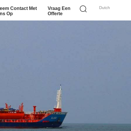
Dutch
eem Contact Met
Vraag Een
ns Op
Offerte