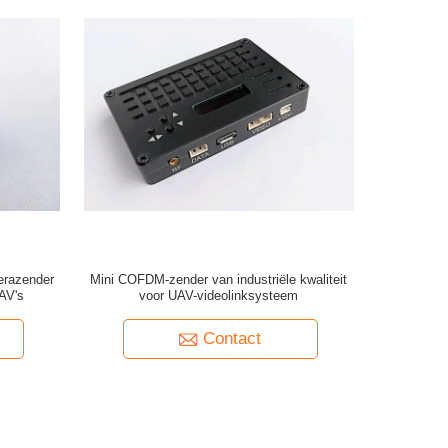
erazender
Mini COFDM-zender van industriële kwaliteit
AV's
voor UAV-videolinksysteem
Contact