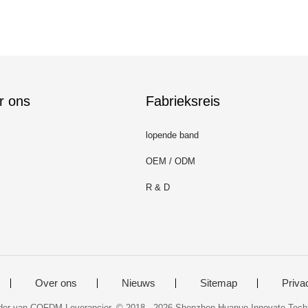
r ons
Fabrieksreis
lopende band
OEM / ODM
R & D
Over ons
Nieuws
Sitemap
Priva
er van COFDM Leverancier. © 2018 - 2026 Shenzhen Huanuo Innovate Techno