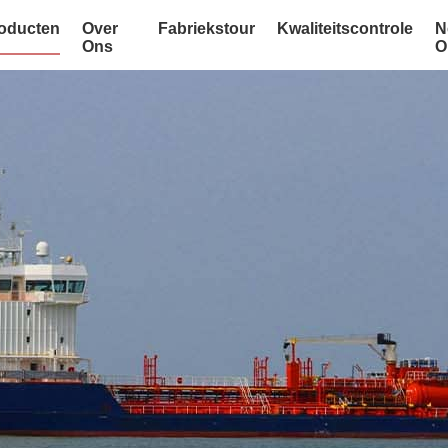
oducten
Over
Fabriekstour
Kwaliteitscontrole
N
Ons
O