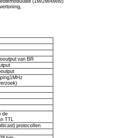
eedtemodulatie (1M/2M/4M/8/)
vertoning,
ooutput van BR
utput
ooutput
eping1MHz
verzoek)
e de
an TTL
ticast) protocollen
8 bits