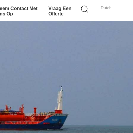
Dutch
eem Contact Met
Vraag Een
ns Op
Offerte