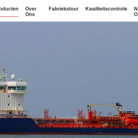
oducten
Over
Fabriekstour
Kwaliteitscontrole
N
Ons
O