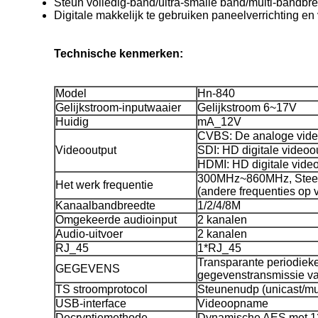
Steun volledig-band/ultra-smalle band/multi-bandbr
Digitale makkelijk te gebruiken paneelverrichting en 
Technische kenmerken:
Model
Hn-840
Gelijkstroom-inputwaaier
Gelijkstroom 6~17V
Huidig
mA_12V
CVBS: De analoge vide
Videooutput
SDI: HD digitale videoo
HDMI: HD digitale vide
300MHz~860MHz, Ste
Het werk frequentie
(andere frequenties op 
Kanaalbandbreedte
1/2/4/8M
Omgekeerde audioinput
2 kanalen
Audio-uitvoer
2 kanalen
RJ_45
1*RJ_45
Transparante periodiek
GEGEVENS
gegevenstransmissie v
TS stroomprotocol
Steunenudp (unicast/mul
USB-interface
Videoopname
Decryptiemethode
Dynamische AES met 12