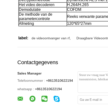
Het video decoderen
H.264/H.265
Demodulatie
COFDM
De methode van de
Reeks verwante parame
parametercontrole
Afmeting
120*65*27mm
label:
de videoontvanger van rf
,
Draagbare Videoont
Contactgegevens
Sales Manager
Telefoonnummer :
+8613510622194
whatsapp :
+8613510622194