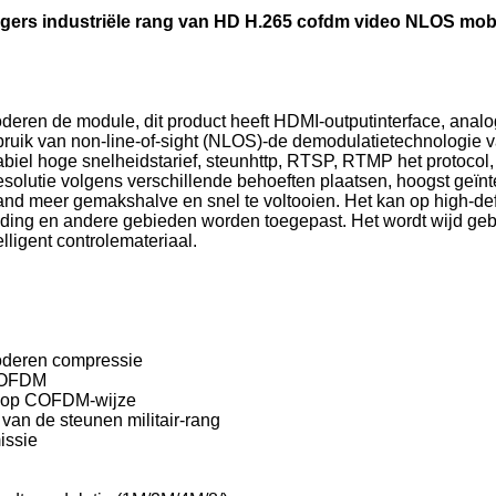
gers industriële rang van HD H.265 cofdm video NLOS mobi
n de module, dit product heeft HDMI-outputinterface, analog
ebruik van non-line-of-sight (NLOS)-de demodulatietechnologie v
iel hoge snelheidstarief, steunhttp, RTSP, RTMP het protocol, 
solutie volgens verschillende behoeften plaatsen, hoogst geïn
nd meer gemakshalve en snel te voltooien. Het kan op high-defin
jding en andere gebieden worden toegepast. Het wordt wijd geb
igent controlemateriaal.
oderen compressie
 COFDM
n op COFDM-wijze
van de steunen militair-rang
issie