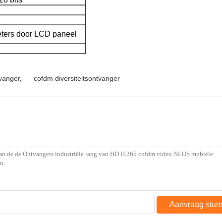
ters door LCD paneel
vanger
,
cofdm diversiteitsontvanger
Aanvraag stur