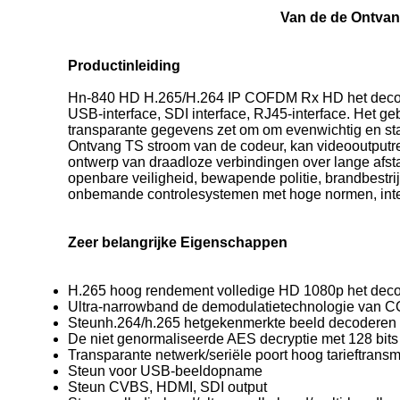
Van de de Ontvan
Productinleiding
Hn-840 HD H.265/H.264 IP COFDM Rx HD het decodere
USB-interface, SDI interface, RJ45-interface. Het g
transparante gegevens zet om om evenwichtig en stab
Ontvang TS stroom van de codeur, kan videooutputre
ontwerp van draadloze verbindingen over lange afsta
openbare veiligheid, bewapende politie, brandbestri
onbemande controlesystemen met hoge normen, intell
Zeer belangrijke Eigenschappen
H.265 hoog rendement volledige HD 1080p het dec
Ultra-narrowband de demodulatietechnologie van
Steunh.264/h.265 hetgekenmerkte beeld decodere
De niet genormaliseerde AES decryptie met 128 bits 
Transparante netwerk/seriële poort hoog tarieftransm
Steun voor USB-beeldopname
Steun CVBS, HDMI, SDI output