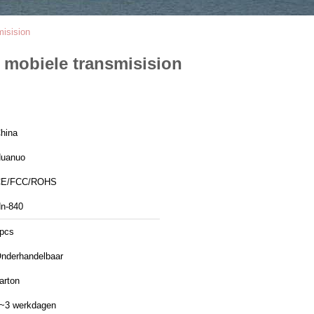
isision
 mobiele transmisision
hina
uanuo
CE/FCC/ROHS
n-840
pcs
nderhandelbaar
arton
~3 werkdagen