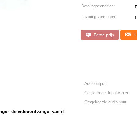
Betalingscondities:
T
Levering vermogen:
1
C
Beste prijs
Audiooutput:
Gelijkstroom-Inputwaaier:
Omgekeerde audioinput:
anger
de videoontvanger van rf
,