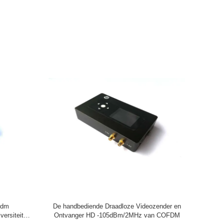
ang van HD
De op een voertuig gemonteerde
iele
Videoontvanger van COFDM met Dubbele