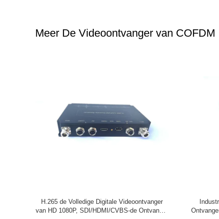
Meer De Videoontvanger van COFDM
zender en
COFDM Cctv draadloze videotransmitter
Draadloz
an COFDM
ontvanger