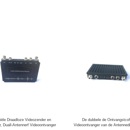
e HD-videozender en -ontvanger
Van de de Ontvangers industriële r
H.265 cofdm video NLOS mob