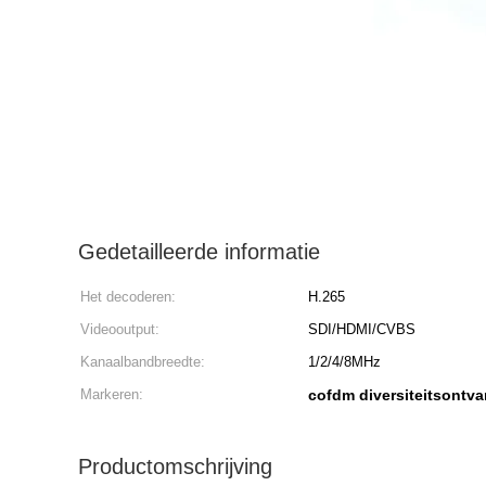
Gedetailleerde informatie
Het decoderen:
H.265
Videooutput:
SDI/HDMI/CVBS
Kanaalbandbreedte:
1/2/4/8MHz
Markeren:
cofdm diversiteitsontv
Productomschrijving