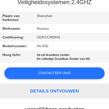
NEEM
Veiligheidssystemen 2.4GHZ
CONTACT
MET
Plaats van
Shenzhen
herkomst:
ONS
Merknaam:
Huanuo
OP
Certificering:
CE/FCC/ROHS
Modelnummer:
Hn-550
VRAAG
EEN
Hoog licht:
,
hd sdi draadloze zender
De volledige Draadloze Zender van HD
OFFERTE
CONTACTEER ONS!
SITEMAP
DETAILS ONTVOUWEN
PRIVACYBELEID