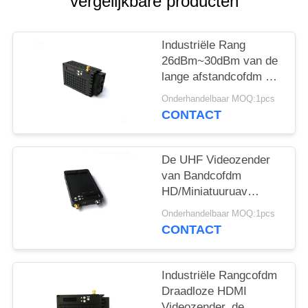
vergelijkbare producten
Industriële Rang
26dBm~30dBm van de
lange afstandcofdm HD
de Draadloze Zender
Onderhandelbaar MOQ:1pcs
1080P
CONTACT
De UHF Videozender
van Bandcofdm
HD/Miniatuuruav
Videozender
Onderhandelbaar MOQ:1pcs
CONTACT
Industriële Rangcofdm
Draadloze HDMI
Videozender, de