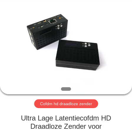
Shenzhen
Huanuo
Innovate
Technology
Co.,Ltd.
All
Rights
Reserved.
THUIS
PRODUCTEN
OVER
ONS
FABRIEKSTOUR
Cofdm hd draadloze zender
KWALITEITSCONTROLE
Ultra Lage Latentiecofdm HD
Draadloze Zender voor