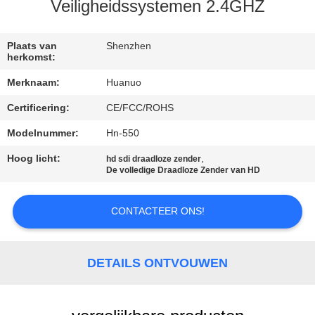
NEEM
Veiligheidssystemen 2.4GHZ
CONTACT
MET
Plaats van
Shenzhen
herkomst:
ONS
Merknaam:
Huanuo
OP
Certificering:
CE/FCC/ROHS
Modelnummer:
Hn-550
VRAAG
EEN
Hoog licht:
,
hd sdi draadloze zender
De volledige Draadloze Zender van HD
OFFERTE
CONTACTEER ONS!
SITEMAP
DETAILS ONTVOUWEN
PRIVACYBELEID