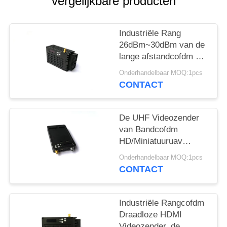
vergelijkbare producten
Industriële Rang
26dBm~30dBm van de
lange afstandcofdm HD
de Draadloze Zender
Onderhandelbaar MOQ:1pcs
1080P
CONTACT
De UHF Videozender
van Bandcofdm
HD/Miniatuuruav
Videozender
Onderhandelbaar MOQ:1pcs
CONTACT
Industriële Rangcofdm
Draadloze HDMI
Videozender, de