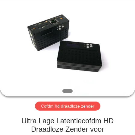
Shenzhen
Huanuo
Innovate
Technology
Co.,Ltd.
All
Rights
Reserved.
THUIS
PRODUCTEN
OVER
ONS
FABRIEKSTOUR
Cofdm hd draadloze zender
KWALITEITSCONTROLE
Ultra Lage Latentiecofdm HD
Draadloze Zender voor