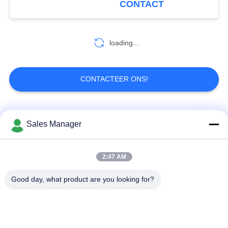
CONTACT
24
De Videoontvanger
loading...
van COFDM
CONTACTEER ONS!
populaire categorieën
Alle
Sales Manager
15
IP Radiomodem
De draadloze
2:47 AM
De Videozender van
videozender van
COFDM
COFDM
Good day, what product are you looking for?
cofdm hd draadloze
IP Mesh-radio
zender