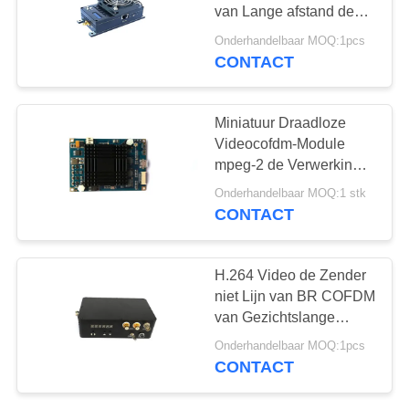
van Lange afstand de
Draadloze Gegevens
Onderhandelbaar MOQ:1pcs
CONTACT
62
COFDM-Module
Miniatuur Draadloze
Videocofdm-Module
mpeg-2 de Verwerking
van de Beeldcompressie
Onderhandelbaar MOQ:1 stk
CONTACT
19
H.264 Video de Zender
niet Lijn van BR COFDM
Minicofdm-Zender
van Gezichtslange
afstand gelijkstroom
Onderhandelbaar MOQ:1pcs
12~15V
CONTACT