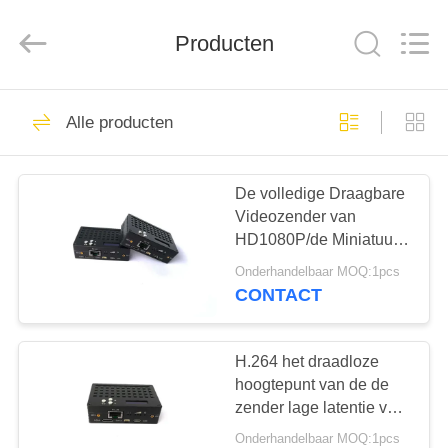
Shenzhen
Huanuo
Innovate
Producten
Technology
Co.,Ltd.
All
Rights
Reserved.
THUIS
43
Alle producten
De Videozender van
PRODUCTEN
COFDM
De volledige Draagbare
Videozender van
OVER
HD1080P/de Miniatuur
ONS
Videozender van
Onderhandelbaar MOQ:1pcs
COFDM
CONTACT
26
FABRIEKSTOUR
De draadloze
H.264 het draadloze
KWALITEITSCONTROLE
hoogtepunt van de de
videozender van
zender lage latentie van
HDMI video -
COFDM
Onderhandelbaar MOQ:1pcs