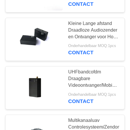
NEEM
duplexgegevenszendontvang
CONTACT
CONTACT
MET
Kleine Lange afstand
17
ONS
Draadloze Audiozender
cofdm hd draadloze
en Ontvanger voor Hoge
OP
snelheidsspoorweg
zender
Onderhandelbaar MOQ:1pcs
CONTACT
VRAAG
EEN
UHFbandcofdm
OFFERTE
Draagbare
Videoontvanger/Mobiele
7
Audio Videoontvanger
SITEMAP
Onderhandelbaar MOQ:1pcs
CONTACT
IP Mesh-radio
PRIVACYBELEID
Multikanaaluav
Controlesysteem/Zendontvan