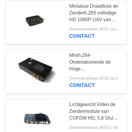
Miniatuur Draadloze de
Zenderh.265 volledige
26
HD 1080P UAV van
UAV Gegevens -
HDMI Videozender
Onderhandelbaar MOQ:1pcs
CONTACT
verbinding
Minih.264-
Ondersteunende de
Hoge
snelheidsbeweging van
11
Onderhandelbaar MOQ:1pcs
de Veiligheidscofdm
CONTACT
draadloze hdmi
Videoontvanger
videozender
Lichtgewicht Video de
Zendermodule van
COFDM HD, 5,8 Ghz
Videozendermodule
Onderhandelbaar MOQ:1 stk